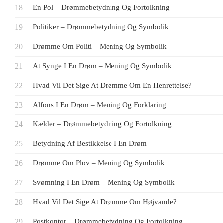
En Pol – Drømmebetydning Og Fortolkning
Politiker – Drømmebetydning Og Symbolik
Drømme Om Politi – Mening Og Symbolik
At Synge I En Drøm – Mening Og Symbolik
Hvad Vil Det Sige At Drømme Om En Henrettelse?
Alfons I En Drøm – Mening Og Forklaring
Kælder – Drømmebetydning Og Fortolkning
Betydning Af Bestikkelse I En Drøm
Drømme Om Plov – Mening Og Symbolik
Svømning I En Drøm – Mening Og Symbolik
Hvad Vil Det Sige At Drømme Om Højvande?
Postkontor – Drømmebetydning Og Fortolkning