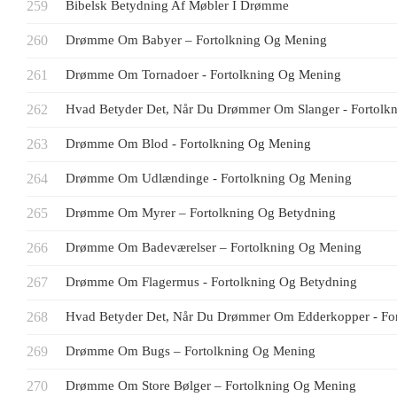
Bibelsk Betydning Af Møbler I Drømme
Drømme Om Babyer – Fortolkning Og Mening
Drømme Om Tornadoer - Fortolkning Og Mening
Hvad Betyder Det, Når Du Drømmer Om Slanger - Fortolk
Drømme Om Blod - Fortolkning Og Mening
Drømme Om Udlændinge - Fortolkning Og Mening
Drømme Om Myrer – Fortolkning Og Betydning
Drømme Om Badeværelser – Fortolkning Og Mening
Drømme Om Flagermus - Fortolkning Og Betydning
Hvad Betyder Det, Når Du Drømmer Om Edderkopper - For
Drømme Om Bugs – Fortolkning Og Mening
Drømme Om Store Bølger – Fortolkning Og Mening