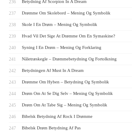
Betydning Af Scorpion In A Dream
Drømme Om Skolebord – Mening Og Symbolik
Skole I En Drøm – Mening Og Symbolik
Hvad Vil Det Sige At Drømme Om En Symaskine?
Syning I En Drøm – Mening Og Forklaring
Nåletræskegle – Drømmebetydning Og Fortolkning
Betydningen Af ​​Must In A Dream
Drømme Om Hyben – Betydning Og Symbolik
Drøm Om At Se Dig Selv – Mening Og Symbolik
Drøm Om At Tabe Sig – Mening Og Symbolik
Bibelsk Betydning Af Rock I Drømme
Bibelsk Drøm Betydning Af Pas