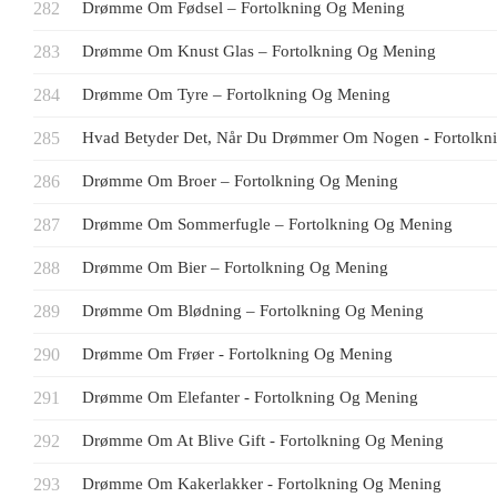
Drømme Om Fødsel – Fortolkning Og Mening
Drømme Om Knust Glas – Fortolkning Og Mening
Drømme Om Tyre – Fortolkning Og Mening
Hvad Betyder Det, Når Du Drømmer Om Nogen - Fortolkn
Drømme Om Broer – Fortolkning Og Mening
Drømme Om Sommerfugle – Fortolkning Og Mening
Drømme Om Bier – Fortolkning Og Mening
Drømme Om Blødning – Fortolkning Og Mening
Drømme Om Frøer - Fortolkning Og Mening
Drømme Om Elefanter - Fortolkning Og Mening
Drømme Om At Blive Gift - Fortolkning Og Mening
Drømme Om Kakerlakker - Fortolkning Og Mening