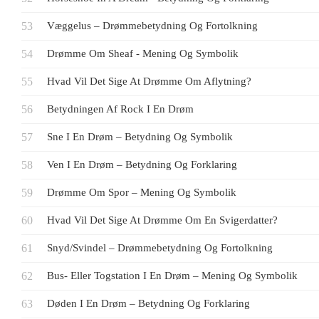
Væggelus – Drømmebetydning Og Fortolkning
Drømme Om Sheaf - Mening Og Symbolik
Hvad Vil Det Sige At Drømme Om Aflytning?
Betydningen Af ​​Rock I En Drøm
Sne I En Drøm – Betydning Og Symbolik
Ven I En Drøm – Betydning Og Forklaring
Drømme Om Spor – Mening Og Symbolik
Hvad Vil Det Sige At Drømme Om En Svigerdatter?
Snyd/svindel – Drømmebetydning Og Fortolkning
Bus- Eller Togstation I En Drøm – Mening Og Symbolik
Døden I En Drøm – Betydning Og Forklaring