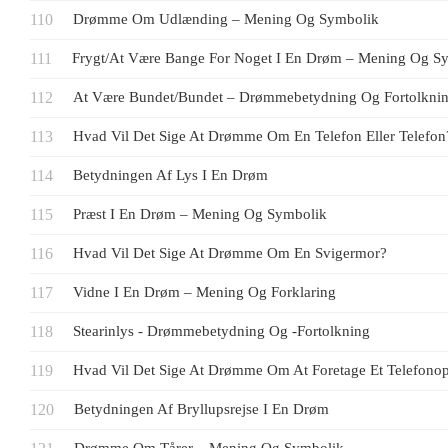
Drømme Om Udlænding – Mening Og Symbolik
Frygt/at Være Bange For Noget I En Drøm – Mening Og S
At Være Bundet/bundet – Drømmebetydning Og Fortolkni
Hvad Vil Det Sige At Drømme Om En Telefon Eller Telefon
Betydningen Af ​​lys I En Drøm
Præst I En Drøm – Mening Og Symbolik
Hvad Vil Det Sige At Drømme Om En Svigermor?
Vidne I En Drøm – Mening Og Forklaring
Stearinlys - Drømmebetydning Og -fortolkning
Hvad Vil Det Sige At Drømme Om At Foretage Et Telefono
Betydningen Af ​​bryllupsrejse I En Drøm