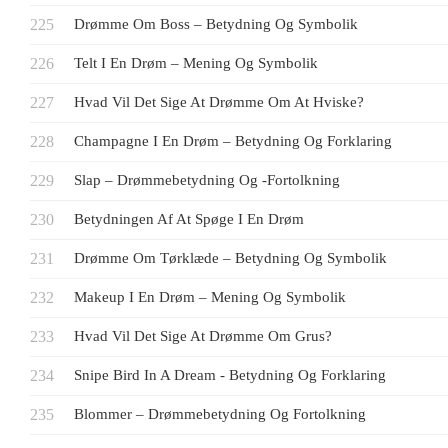
Drømme Om Boss – Betydning Og Symbolik
Telt I En Drøm – Mening Og Symbolik
Hvad Vil Det Sige At Drømme Om At Hviske?
Champagne I En Drøm – Betydning Og Forklaring
Slap – Drømmebetydning Og -fortolkning
Betydningen Af ​​at Spøge I En Drøm
Drømme Om Tørklæde – Betydning Og Symbolik
Makeup I En Drøm – Mening Og Symbolik
Hvad Vil Det Sige At Drømme Om Grus?
Snipe Bird In A Dream - Betydning Og Forklaring
Blommer – Drømmebetydning Og Fortolkning