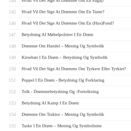
Hvad Vil Det Sige At Drømme Om En Pagaj?
Hvad Vil Det Sige At Drømme Om En Tante?
Hvad Vil Det Sige At Drømme Om En (hus)fond?
Betydning Af Møbelpolstrer I En Drøm
Drømme Om Handel – Mening Og Symbolik
Kirsebær I En Drøm – Betydning Og Symbolik
Hvad Vil Det Sige At Drømme Om Tyrkere Eller Tyrkiet?
Poppel I En Drøm - Betydning Og Forklaring
Tolk - Drømmebetydning Og -fortolkning
Betydning Af Kamp I En Drøm
Drømme Om Traktor – Mening Og Symbolik
Taske I En Drøm – Mening Og Symbolisme