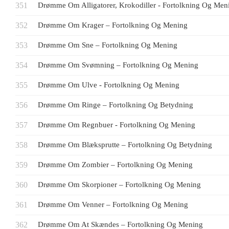
Drømme Om Alligatorer, Krokodiller - Fortolkning Og Men
Drømme Om Krager – Fortolkning Og Mening
Drømme Om Sne – Fortolkning Og Mening
Drømme Om Svømning – Fortolkning Og Mening
Drømme Om Ulve - Fortolkning Og Mening
Drømme Om Ringe – Fortolkning Og Betydning
Drømme Om Regnbuer - Fortolkning Og Mening
Drømme Om Blæksprutte – Fortolkning Og Betydning
Drømme Om Zombier – Fortolkning Og Mening
Drømme Om Skorpioner – Fortolkning Og Mening
Drømme Om Venner – Fortolkning Og Mening
Drømme Om At Skændes – Fortolkning Og Mening