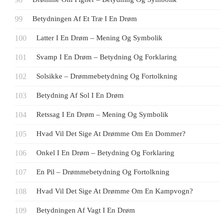
Betydningen Af ​​et Træ I En Drøm
Latter I En Drøm – Mening Og Symbolik
Svamp I En Drøm – Betydning Og Forklaring
Solsikke – Drømmebetydning Og Fortolkning
Betydning Af Sol I En Drøm
Retssag I En Drøm – Mening Og Symbolik
Hvad Vil Det Sige At Drømme Om En Dommer?
Onkel I En Drøm – Betydning Og Forklaring
En Pil – Drømmebetydning Og Fortolkning
Hvad Vil Det Sige At Drømme Om En Kampvogn?
Betydningen Af ​​vagt I En Drøm