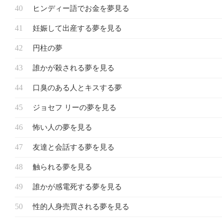
ヒンディー語でお金を夢見る
妊娠して出産する夢を見る
円柱の夢
誰かが殺される夢を見る
口臭のある人とキスする夢
ジョセフ リーの夢を見る
怖い人の夢を見る
友達と会話する夢を見る
触られる夢を見る
誰かが感電死する夢を見る
性的人身売買される夢を見る