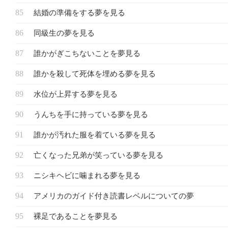
結婚の準備をする夢を見る
同級生の夢を見る
誰かがぎこちないことを夢見る
誰かを殺して死体を埋める夢を見る
水位が上昇する夢を見る
うんちを手に持っている夢を見る
誰かが汚れた服を着ている夢を見る
亡くなった兄弟が笑っている夢を見る
ニシキヘビに噛まれる夢を見る
アメリカのガイド付き読書レベルについての夢
裸足であることを夢見る