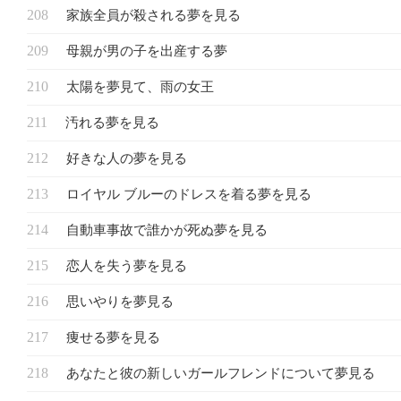
家族全員が殺される夢を見る
母親が男の子を出産する夢
太陽を夢見て、雨の女王
汚れる夢を見る
好きな人の夢を見る
ロイヤル ブルーのドレスを着る夢を見る
自動車事故で誰かが死ぬ夢を見る
恋人を失う夢を見る
思いやりを夢見る
痩せる夢を見る
あなたと彼の新しいガールフレンドについて夢見る