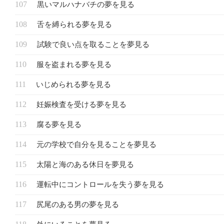
黒いマルハナバチの夢を見る
舌を縛られる夢を見る
試験で良い点を取ることを夢見る
服を盗まれる夢を見る
いじめられる夢を見る
妊娠検査を受ける夢を見る
腐る夢を見る
元の学校で自分を見ることを夢見る
太陽と海のある休日を夢見る
運転中にコントロールを失う夢を見る
尻尾のある男の夢を見る