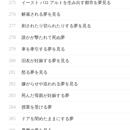
イースト パロ アルトを生み出す都市を夢見る
解雇される夢を見る
刺され​​たり切られたりする夢を見る
誰かが撃たれて死ぬ夢
車を牽引する夢を見る
旧友が妊娠する夢を見る
怒る夢を見る
嫌がらせや追われる夢を見る
死んだ母親が妊娠する夢
授業を受ける夢
ドアを閉めたままにする夢