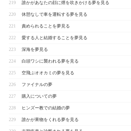
誰かがあなたの顔に煙を吹きかける夢を見る
休憩なしで車を運転する夢を見る
責められることを夢見る
愛する人と結婚することを夢見る
深海を夢見る
白頭ワシに襲われる夢を見る
空飛ぶオオカミの夢を見る
ファイナルの夢
購入についての夢
ヒンズー教での結婚の夢
誰かが果物をくれる夢を見る