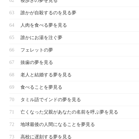
寝歩きの夢を見る
誰かが自殺するのを見る夢
人肉を食べる夢を見る
誰かにお湯を注ぐ夢
フェレットの夢
抜歯の夢を見る
老人と結婚する夢を見る
食べることを夢見る
タミル語でインドの夢を見る
亡くなった父親があなたの名前を呼ぶ夢を見る
地球最後の人間になることを夢見る
高校に遅刻する夢を見る