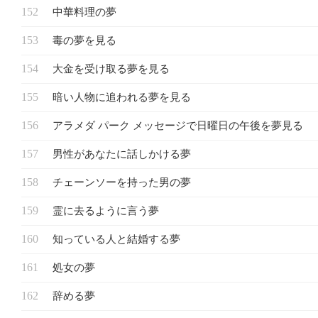
中華料理の夢
毒の夢を見る
大金を受け取る夢を見る
暗い人物に追われる夢を見る
アラメダ パーク メッセージで日曜日の午後を夢見る
男性があなたに話しかける夢
チェーンソーを持った男の夢
霊に去るように言う夢
知っている人と結婚する夢
処女の夢
辞める夢