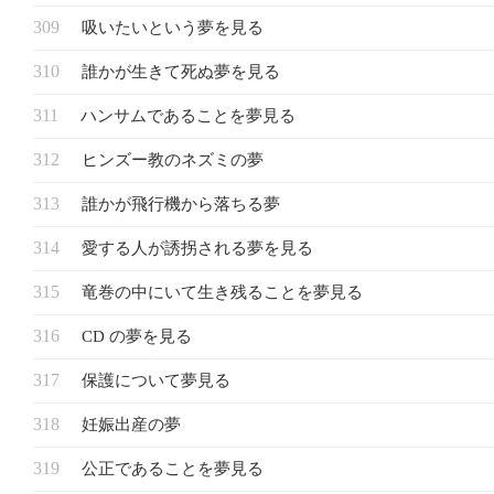
吸いたいという夢を見る
誰かが生きて死ぬ夢を見る
ハンサムであることを夢見る
ヒンズー教のネズミの夢
誰かが飛行機から落ちる夢
愛する人が誘拐される夢を見る
竜巻の中にいて生き残ることを夢見る
CD の夢を見る
保護について夢見る
妊娠出産の夢
公正であることを夢見る