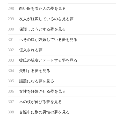
白い服を着た人の夢を見る
友人が妊娠しているのを見る夢
保護しようとする夢を見る
へその緒が妊娠している夢を見る
侵入される夢
彼氏の親友とデートする夢を見る
失明する夢を見る
話題になる夢を見る
女性を妊娠させる夢を見る
木の枝が伸びる夢を見る
交際中に別の男性の夢を見る