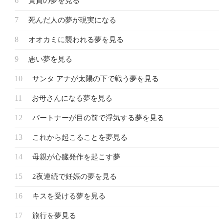
賞賛の夢を見る
死んだ人の夢が現実になる
オオカミに襲われる夢を見る
悪い夢を見る
サンタ アナが太陽の下で戦う夢を見る
お母さんになる夢を見る
パートナーが目の前で浮気する夢を見る
これから起こることを夢見る
母親が心臓発作を起こす夢
2夜連続で妊娠の夢を見る
キスを受ける夢を見る
旅行を夢見る