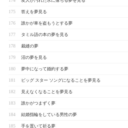
友人が汚れた水に落ちる夢を見る
答えを夢見る
誰かが車を盗もうとする夢
タミル語の本の夢を見る
裁縫の夢
沼の夢を見る
夢中になって婚約する夢
ビッグ スター ソングになることを夢見る
見えなくなることを夢見る
誰かがつまずく夢
結婚指輪をしている男性の夢
手を置いて祈る夢