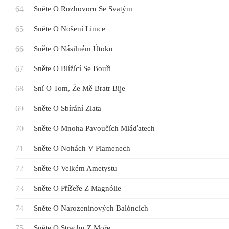
Sněte O Rozhovoru Se Svatým
Sněte O Nošení Límce
Sněte O Násilném Útoku
Sněte O Blížící Se Bouři
Sní O Tom, Že Mě Bratr Bije
Sněte O Sbírání Zlata
Sněte O Mnoha Pavoučích Mláďatech
Sněte O Nohách V Plamenech
Sněte O Velkém Ametystu
Sněte O Příšeře Z Magnólie
Sněte O Narozeninových Balóncích
Sněte O Strachu Z Moře