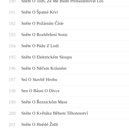
Sněte O Tom, Že Mě Bude Pronásledovat Los
Sněte O Špatné Krvi
Sněte O Požárním Čísle
Sněte O Rozhřešení Sonic
Sněte O Pádu Z Lodi
Sněte O Elektrickém Sloupu
Sněte O Něčem Krásném
Sní O Stavbě Hrobu
Sen O Básni O Dívce
Sněte O Řeznickém Mase
Sněte O Květáku Během Těhotenství
Sněte O Hnědé Židli