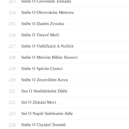
Sněte O Červeném Tornádu
Sněte O Obrovském Meteoru
Sněte O Zlatém Zvonku
Sněte O Tmavé Moči
Sněte O Vidličkách A Nožích
Sněte O Mrtvém Bílém Slonovi
Sněte O Spícím Cizinci
Sněte O Zrezivělém Kovu
Sen O Strašidelném Dítěti
Sní O Získání Moci
Sní O Napůl Snědeném Jídle
Sněte O Chytání Termitů