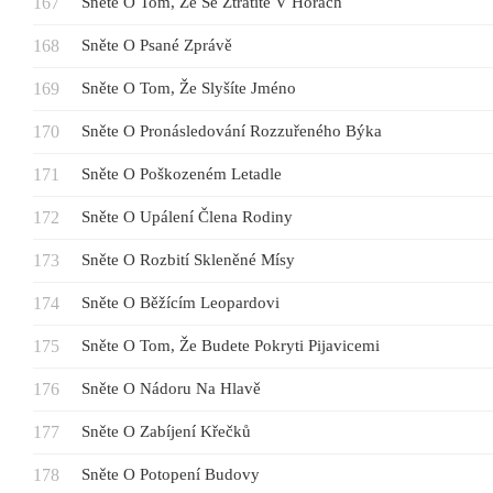
Sněte O Tom, Že Se Ztratíte V Horách
Sněte O Psané Zprávě
Sněte O Tom, Že Slyšíte Jméno
Sněte O Pronásledování Rozzuřeného Býka
Sněte O Poškozeném Letadle
Sněte O Upálení Člena Rodiny
Sněte O Rozbití Skleněné Mísy
Sněte O Běžícím Leopardovi
Sněte O Tom, Že Budete Pokryti Pijavicemi
Sněte O Nádoru Na Hlavě
Sněte O Zabíjení Křečků
Sněte O Potopení Budovy