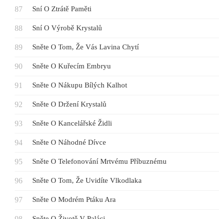
Sní O Ztrátě Paměti
Sní O Výrobě Krystalů
Sněte O Tom, Že Vás Lavina Chytí
Sněte O Kuřecím Embryu
Sněte O Nákupu Bílých Kalhot
Sněte O Držení Krystalů
Sněte O Kancelářské Židli
Sněte O Náhodné Dívce
Sněte O Telefonování Mrtvému ​​příbuznému
Sněte O Tom, Že Uvidíte Vlkodlaka
Sněte O Modrém Ptáku Ara
Sněte O Životě V Paláci