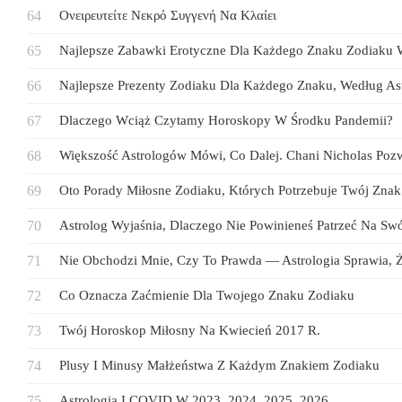
Ονειρευτείτε Νεκρό Συγγενή Να Κλαίει
Najlepsze Zabawki Erotyczne Dla Każdego Znaku Zodiaku 
Najlepsze Prezenty Zodiaku Dla Każdego Znaku, Według Ast
Dlaczego Wciąż Czytamy Horoskopy W Środku Pandemii?
Większość Astrologów Mówi, Co Dalej. Chani Nicholas Po
Oto Porady Miłosne Zodiaku, Których Potrzebuje Twój Zn
Astrolog Wyjaśnia, Dlaczego Nie Powinieneś Patrzeć Na S
Nie Obchodzi Mnie, Czy To Prawda — Astrologia Sprawia, Że
Co Oznacza Zaćmienie Dla Twojego Znaku Zodiaku
Twój Horoskop Miłosny Na Kwiecień 2017 R.
Plusy I Minusy Małżeństwa Z Każdym Znakiem Zodiaku
Astrologia I COVID W 2023, 2024, 2025, 2026