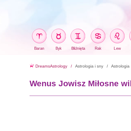
Baran
Byk
Bliźnięta
Rak
Lew
DreamsAstrology
Astrologia i sny
Astrologia
Wenus Jowisz Miłosne wi