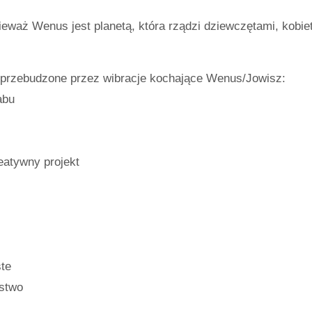
nieważ Wenus jest planetą, która rządzi dziewczętami, kobie
ą przebudzone przez wibracje kochające Wenus/Jowisz:
abu
reatywny projekt
ste
ństwo