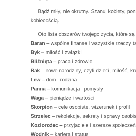
Bądź miły, nie okrutny. Szanuj kobiety, po
kobiecością.
Oto lista obszarów twojego życia, które s
Baran
– wspólne finanse i wszystkie rzeczy t
Byk
– miłość i związki
Bliźnięta
– praca i zdrowie
Rak
– nowe narodziny, czyli dzieci, miłość, k
Lew
– dom i rodzina
Panna
– komunikacja i pomysły
Waga
– pieniądze i wartości
Skorpion
– cele osobiste, wizerunek i profil
Strzelec
– rekolekcje, sekrety i sprawy osobi
Koziorożec
– przyjaciele i szersze społecze
Wodnik
– kariera i status