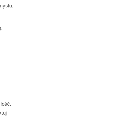
mysłu.
ę.
łość,
tuj