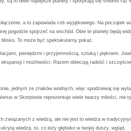
, są to dwie najlepsze planety i spotykają się średnio raz 
połączenie, a to zapowiada coś wyjątkowego. Na początek w
brej pogodzie spojrzeć na wschód. Obie te planety będą wi
 blisko. To może być spektakularny pokaz.
lacjami, pieniędzmi i przyjemnością, sztuką i pięknem. Jowi
 ekspansji i możliwości. Razem obiecują radość i szczęście
ionie, jednym ze znaków wodnych, więc spodziewaj się wyla
enus w Skorpionie reprezentuje wiele twarzy miłości, nie ty
 związanych z wiedzą, ale nie jest to wiedza w tradycyjn
ukrytą wiedzę, to, co leży głęboko w twojej duszy, wgląd,