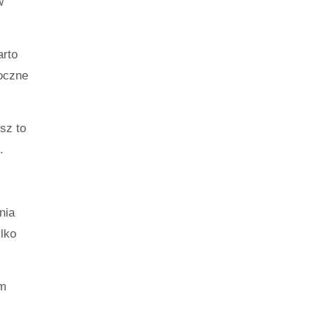
w
arto
doczne
sz to
.
nia
lko
ym