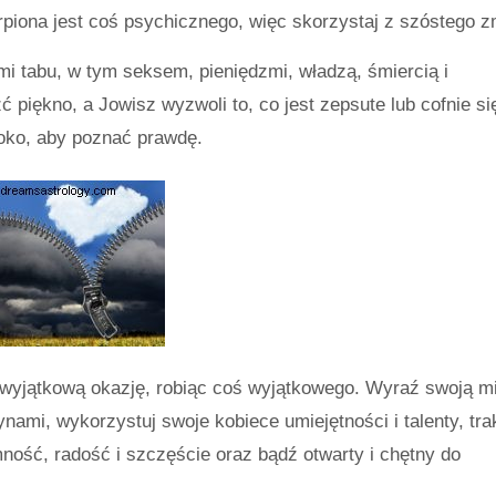
rpiona jest coś psychicznego, więc skorzystaj z szóstego z
i tabu, w tym seksem, pieniędzmi, władzą, śmiercią i
piękno, a Jowisz wyzwoli to, co jest zepsute lub cofnie si
oko, aby poznać prawdę.
ę wyjątkową okazję, robiąc coś wyjątkowego. Wyraź swoją mi
nami, wykorzystuj swoje kobiece umiejętności i talenty, trak
emność, radość i szczęście oraz bądź otwarty i chętny do