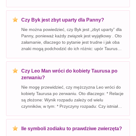
związanych z tymi znakami zodiaku: Kompatybilność
Scorpio i Taurusa: * Silne połączenie: Znaki te mają n
Czy Byk jest zbyt uparty dla Panny?
Nie można powiedzieć, czy Byk jest „zbyt uparty” dla
Panny, ponieważ każdy związek jest wyjątkowy . Oto
załamanie, dlaczego to pytanie jest trudne i jak oba
znaki mogą podchodzić do ich różnic: upór Taurusa:
* Byk jest znakiem Ziemi, znanym ze swojej
praktyczności, stabilności i uziemionej n
Czy Leo Man wróci do kobiety Taurusa po
zerwaniu?
Nie mogę przewidzieć, czy mężczyzna Leo wróci do
kobiety Taurusa po zerwaniu. Oto dlaczego: * Relacje
są złożone: Wynik rozpadu zależy od wielu
czynników, w tym: * Przyczyny rozpadu: Czy istniały
podstawowe problemy związane z kompatybilnością?
Czy to kwestia problemów komunikacyjnych, czy coś
Ile symboli zodiaku to prawdziwe zwierzęta?