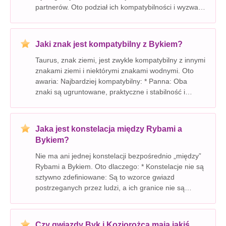
partnerów. Oto podział ich kompatybilności i wyzwań
na duże odległości: mocne strony: * Wartości
udostępnione: Zarówno Byk, jak i Panna są
uziemione,
Jaki znak jest kompatybilny z Bykiem?
Taurus, znak ziemi, jest zwykle kompatybilny z innymi
znakami ziemi i niektórymi znakami wodnymi. Oto
awaria: Najbardziej kompatybilny: * Panna: Oba
znaki są ugruntowane, praktyczne i stabilność i
bezpieczeństwo. * Koziorożca: Wspólne wartości,
ambicje i silna etyka pracy tworzą solidne podst
Jaka jest konstelacja między Rybami a
Bykiem?
Nie ma ani jednej konstelacji bezpośrednio „między”
Rybami a Bykiem. Oto dlaczego: * Konstelacje nie są
sztywno zdefiniowane: Są to wzorce gwiazd
postrzeganych przez ludzi, a ich granice nie są
ustalone ani precyzyjne. * Sfera niebieska jest ciągła:
Wyobraź sobie konstelacje jako gigantyczną u
Czy gwiazdy Byk i Koziorożca mają jakiś