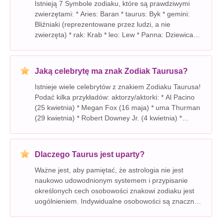
Istnieją 7 Symbole zodiaku, które są prawdziwymi
zwierzętami: * Aries: Baran * taurus: Byk * gemini:
Bliźniaki (reprezentowane przez ludzi, a nie
zwierzęta) * rak: Krab * leo: Lew * Panna: Dziewica
(reprezentowana przez ludzi, a nie zwierzęta) * libra:
Skale (nie zwierzę) * Scorpio
Jaką celebrytę ma znak Zodiak Taurusa?
Istnieje wiele celebrytów z znakiem Zodiaku Taurusa!
Podać kilka przykładów: aktorzy/aktorki: * Al Pacino
(25 kwietnia) * Megan Fox (16 maja) * uma Thurman
(29 kwietnia) * Robert Downey Jr. (4 kwietnia) *
George Clooney (6 maja) * Cate Blanchett (14 maja)
muzycy: * Adele
Dlaczego Taurus jest uparty?
Ważne jest, aby pamiętać, że astrologia nie jest
naukowo udowodnionym systemem i przypisanie
określonych cech osobowości znakowi zodiaku jest
uogólnieniem. Indywidualne osobowości są znacznie
bardziej złożone i pod wpływem wielu czynników. To
powiedziawszy, stereotyp był uparty, wynika z kilku