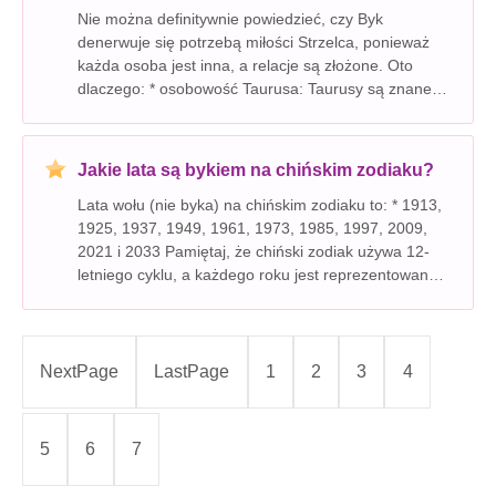
Nie można definitywnie powiedzieć, czy Byk
denerwuje się potrzebą miłości Strzelca, ponieważ
każda osoba jest inna, a relacje są złożone. Oto
dlaczego: * osobowość Taurusa: Taurusy są znane z
uziemionej, cierpliwej i praktycznej natury. Zwykle
doceniają stabilność i bezpieczeństwo w związkach.
Jakie lata są bykiem na chińskim zodiaku?
Lata wołu (nie byka) na chińskim zodiaku to: * 1913,
1925, 1937, 1949, 1961, 1973, 1985, 1997, 2009,
2021 i 2033 Pamiętaj, że chiński zodiak używa 12-
letniego cyklu, a każdego roku jest reprezentowany
przez zwierzę. Ox jest jednym z tych zwierząt.
NextPage
LastPage
1
2
3
4
5
6
7