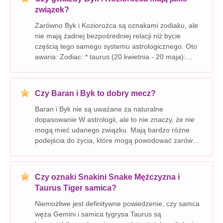
związek?
Zarówno Byk i Koziorożca są oznakami zodiaku, ale
nie mają żadnej bezpośredniej relacji niż bycie
częścią tego samego systemu astrologicznego. Oto
awaria: Zodiac: * taurus (20 kwietnia - 20 maja):
Znak Ziemi, znany z uziemionej, praktycznej i
zmysłowej natury. * Koziorożca (22 grudnia - 19 st
Czy Baran i Byk to dobry mecz?
Baran i Byk nie są uważane za naturalne
dopasowanie W astrologii, ale to nie znaczy, że nie
mogą mieć udanego związku. Mają bardzo różne
podejścia do życia, które mogą powodować zarówno
wyzwania, jak i możliwości. Oto podział ich
zgodności: mocne strony: * Stabilność Taurusa może
uziemini
Czy oznaki Snakini Snake Mężczyzna i
Taurus Tiger samica?
Niemożliwe jest definitywne powiedzenie, czy samca
węża Gemini i samica tygrysa Taurus są