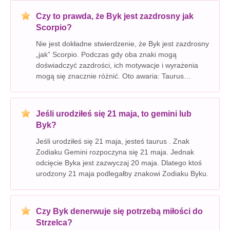
Czy to prawda, że ​​Byk jest zazdrosny jak
Scorpio?
Nie jest dokładne stwierdzenie, że Byk jest zazdrosny
„jak” Scorpio. Podczas gdy oba znaki mogą
doświadczyć zazdrości, ich motywacje i wyrażenia
mogą się znacznie różnić. Oto awaria: Taurus
zazdrość: * zakorzeniony w zaborczości: Taurus jest
znakiem Ziemi znanym z uziemionej, stabilnej natury
Jeśli urodziłeś się 21 maja, to gemini lub
Byk?
Jeśli urodziłeś się 21 maja, jesteś taurus . Znak
Zodiaku Gemini rozpoczyna się 21 maja. Jednak
odcięcie Byka jest zazwyczaj 20 maja. Dlatego ktoś
urodzony 21 maja podlegałby znakowi Zodiaku Byku.
Czy Byk denerwuje się potrzebą miłości do
Strzelca?