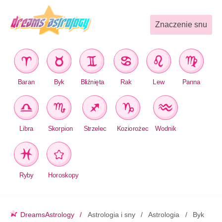
Znaczenie snu
Baran
Byk
Bliźnięta
Rak
Lew
Panna
Libra
Skorpion
Strzelec
Koziorożec
Wodnik
Ryby
Horoskopy
DreamsAstrology
Astrologia i sny
Astrologia
Byk