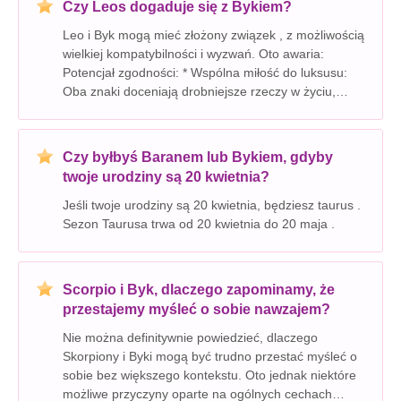
Czy Leos dogaduje się z Bykiem?
Leo i Byk mogą mieć złożony związek , z możliwością
wielkiej kompatybilności i wyzwań. Oto awaria:
Potencjał zgodności: * Wspólna miłość do luksusu:
Oba znaki doceniają drobniejsze rzeczy w życiu,
ciesząc się dobrym jedzeniem, pięknym otoczeniem i
rozpieszczaniem się. Ta wspólna miłość do luk
Czy byłbyś Baranem lub Bykiem, gdyby
twoje urodziny są 20 kwietnia?
Jeśli twoje urodziny są 20 kwietnia, będziesz taurus .
Sezon Taurusa trwa od 20 kwietnia do 20 maja .
Scorpio i Byk, dlaczego zapominamy, że
przestajemy myśleć o sobie nawzajem?
Nie można definitywnie powiedzieć, dlaczego
Skorpiony i Byki mogą być trudno przestać myśleć o
sobie bez większego kontekstu. Oto jednak niektóre
możliwe przyczyny oparte na ogólnych cechach