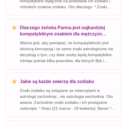
kompatybilne wyłącznie na podstawie ich zodiaku i
chińskich znaków zodiaku. Oto dlaczego: * Znaki
zodiaku to uogólnienia: Chociaż oferują wgląd w
cechy osobowości, nie obejmują pełnej złożoności
jednostki. *
Dlaczego żeńska Panna jest najbardziej
kompatybilnym znakiem dla mężczyzn
Byku?
Ważne jest, aby pamiętać, że kompatybilność jest
złożoną koncepcją i że same znaki astrologiczne nie
decydują o tym, czy dwie osoby będą kompatybilne.
Istnieje jednak kilka powodów, dla których Byk i
Panna są uważane za potencjalnie dobre
dopasowanie w astrologii: Wspólna płaszczyzna: *
Znaki Z
Jakie są każde zwierzę dla zodiaku
Znaki zodiaku są związane ze zwierzętami w
astrologii zachodniej , nie astrologia wschodnia. Oto
awaria: Zachodnie znaki zodiaku i ich powiązane
zwierzęta: * Aries (21 marca - 19 kwietnia): Baran *
taurus (20 kwietnia - 20 maja): Byk * Gemini (21
maja - 20 czerwca): Bliźniaki (nie jedno z