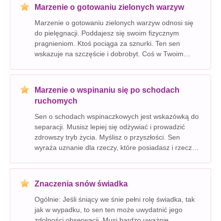
wskazuje na
Marzenie o gotowaniu zielonych warzyw
Marzenie o gotowaniu zielonych warzyw odnosi się
do pielęgnacji. Poddajesz się swoim fizycznym
pragnieniom. Ktoś pociąga za sznurki. Ten sen
wskazuje na szczęście i dobrobyt. Coś w Twoim
życiu przechodzi na inny poziom. Gotowanie we śnie
jest wskazówką dla problemów z niską samooceną.
Musisz stawić
Marzenie o wspinaniu się po schodach
ruchomych
Sen o schodach wspinaczkowych jest wskazówką do
separacji. Musisz lepiej się odżywiać i prowadzić
zdrowszy tryb życia. Myślisz o przyszłości. Sen
wyraża uznanie dla rzeczy, które posiadasz i rzeczy,
do których masz dostęp. Czas spotkać się ze starymi
przyjaciółmi. Schody ruchome wskazuje na wielkoś
Znaczenia snów świadka
Ogólnie: Jeśli śniący we śnie pełni rolę świadka, tak
jak w wypadku, to sen ten może uwydatnić jego
zdolności obserwacji. Musi bardzo uważnie