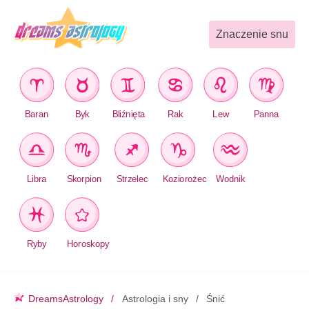
Znaczenie snu
Baran
Byk
Bliźnięta
Rak
Lew
Panna
Libra
Skorpion
Strzelec
Koziorożec
Wodnik
Ryby
Horoskopy
DreamsAstrology
Astrologia i sny
Śnić