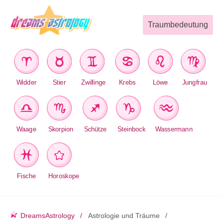
Traumbedeutung
Widder
Stier
Zwillinge
Krebs
Löwe
Jungfrau
Waage
Skorpion
Schütze
Steinbock
Wassermann
Fische
Horoskope
DreamsAstrology
Astrologie und Träume