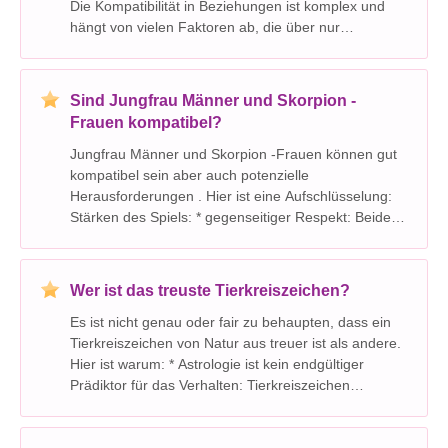
Die Kompatibilität in Beziehungen ist komplex und
hängt von vielen Faktoren ab, die über nur
Sonnenzeichen hinausgehen. Hier ist der Grund: *
Sonnenzeichen sind nur ein Aspekt:​​ Ihr Sonnenzeich
Sind Jungfrau Männer und Skorpion -
Frauen kompatibel?
Jungfrau Männer und Skorpion -Frauen können gut
kompatibel sein aber auch potenzielle
Herausforderungen . Hier ist eine Aufschlüsselung:
Stärken des Spiels: * gegenseitiger Respekt:​​ Beide
Zeichen schätzen Intelligenz, Loyalität und harte
Arbeit. Sie bewundern das Engagement und das
Engagem
Wer ist das treuste Tierkreiszeichen?
Es ist nicht genau oder fair zu behaupten, dass ein
Tierkreiszeichen von Natur aus treuer ist als andere.
Hier ist warum: * Astrologie ist kein endgültiger
Prädiktor für das Verhalten: Tierkreiszeichen
basieren auf der Position der Sonne zum Zeitpunkt
der Geburt einer Person, und obwohl sie Ei