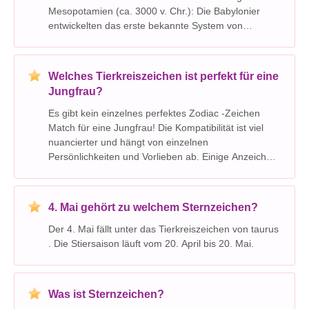
Mesopotamien (ca. 3000 v. Chr.): Die Babylonier
entwickelten das erste bekannte System von
Tierkreiszeichen. Sie unterteilten den Himmel in 12
Sternbilder, die jeweils mit einem bestimmten Mo
Welches Tierkreiszeichen ist perfekt für eine
Jungfrau?
Es gibt kein einzelnes perfektes Zodiac -Zeichen
Match für eine Jungfrau! Die Kompatibilität ist viel
nuancierter und hängt von einzelnen
Persönlichkeiten und Vorlieben ab. Einige Anzeichen
werden jedoch aufgrund gemeinsamer Merkmale
und ergänzenden Stärken häufig als gute
Übereinstimmungen für Vi
4. Mai gehört zu welchem ​​Sternzeichen?
Der 4. Mai fällt unter das Tierkreiszeichen von taurus
. Die Stiersaison läuft vom 20. April bis 20. Mai.
Was ist Sternzeichen?