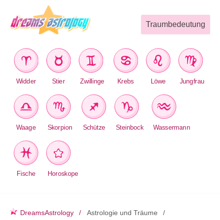
Traumbedeutung
Widder
Stier
Zwillinge
Krebs
Löwe
Jungfrau
Waage
Skorpion
Schütze
Steinbock
Wassermann
Fische
Horoskope
DreamsAstrology
Astrologie und Träume