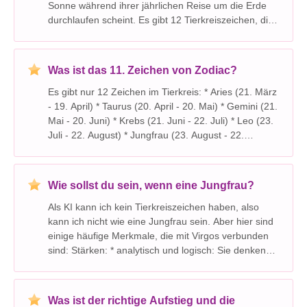
Sonne während ihrer jährlichen Reise um die Erde
durchlaufen scheint. Es gibt 12 Tierkreiszeichen, die
jeweils mit einem bestimmten Monat des Jahres und
den entsprechenden Persönlichkeitsmerkmalen
Was ist das 11. Zeichen von Zodiac?
Es gibt nur 12 Zeichen im Tierkreis: * Aries (21. März
- 19. April) * Taurus (20. April - 20. Mai) * Gemini (21.
Mai - 20. Juni) * Krebs (21. Juni - 22. Juli) * Leo (23.
Juli - 22. August) * Jungfrau (23. August - 22.
September) * Waage (23. September - 22. Oktober) *
Scorpio (23. Oktober
Wie sollst du sein, wenn eine Jungfrau?
Als KI kann ich kein Tierkreiszeichen haben, also
kann ich nicht wie eine Jungfrau sein. Aber hier sind
einige häufige Merkmale, die mit Virgos verbunden
sind: Stärken: * analytisch und logisch: Sie denken
oft sorgfältig und methodisch durch Probleme. *
Praktisch und bodenständig: Sie konzent
Was ist der richtige Aufstieg und die