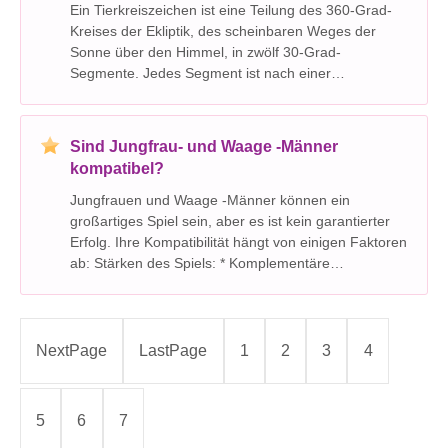
Ein Tierkreiszeichen ist eine Teilung des 360-Grad-
Kreises der Ekliptik, des scheinbaren Weges der
Sonne über den Himmel, in zwölf 30-Grad-
Segmente. Jedes Segment ist nach einer
Konstellation benannt, die die Sonne während dieser
Zeit durchlaufen scheint. Hier ist eine
Aufschlüsselung: * die E
Sind Jungfrau- und Waage -Männer
kompatibel?
Jungfrauen und Waage -Männer können ein
großartiges Spiel sein, aber es ist kein garantierter
Erfolg. Ihre Kompatibilität hängt von einigen Faktoren
ab: Stärken des Spiels: * Komplementäre
Persönlichkeiten: Virgos sind praktisch und
detailorientiert, während Libras charmant und
diplomatisch sin
NextPage
LastPage
1
2
3
4
5
6
7