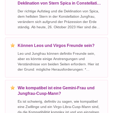
Deklination von Stern Spica in Constellation
Jungfrau?
Der richtige Aufstieg und die Deklination von Spica,
dem hellsten Stern in der Konstellation Jungfrau,
verändern sich aufgrund der Präzession der Erde
ständig. Ab heute, 26. Oktober 2023 Hier sind die
ungefähren Werte: * Rechtsaufstieg: 13h 25m 11,2s *
Deklination: -11 ° 09 41 Wichtiger Hi
Können Leos und Virgos Freunde sein?
Leo und Jungfrau können definitiv Freunde sein,
aber es könnte einige Anstrengungen und
Verständnisse von beiden Seiten erfordern. Hier ist
der Grund: mögliche Herausforderungen: *
verschiedene Kommunikationsstile: LEOs sind oft
extrovertiert und ausdrucksstark, während Virgos
reservierter und
Wie kompatibel ist eine Gemini-Frau und
Jungfrau-Cusp-Mann?
Es ist schwierig, definitiv zu sagen, wie kompatibel
eine Zwillinge und ein Virgo-Libra-Cusp-Mann sind,
da die Kompatibilität komplex ist und von einzelnen