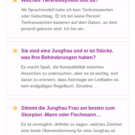
Welches Tierkreissymbol bist du?
Als Sprachmodell habe ich kein Tierkreiszeichen
oder Geburtstag. 😊 Ich bin keine Person!
Tierkreiszeichen basieren auf dem Datum, an dem
jemand geboren wird. Ich bin ein
Computerprogramm, also wurde ich nicht so
geboren, wie ein Mensch ist.
Sie sind eine Jungfrau und er ist Stücke,
was Ihre Behinderungen haben?
Es macht Spaß, die Kompatibilität zwischen
Anzeichen zu untersuchen, aber es ist wichtig, sich
daran zu erinnern, dass Astrologie ein Leitfaden ist,
kein endgültiges Regelbuch. Einzelne
Persönlichkeiten und Erfahrungen sind viel
nuancierter, als die Kompatibilität von
Sonnenzeichen nur offenbaren ka
Stimmt die Jungfrau Frau am besten zum
Skorpion -Mann oder Fischmann
zusammen?
Es ist unmöglich, definitiv zu sagen, welches Zeichen
eine beste Übereinstimmung für eine Jungfrau ist.