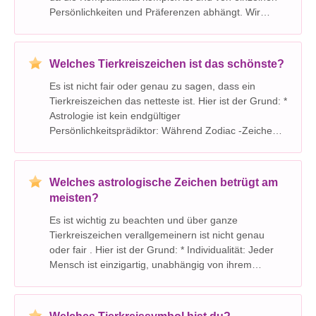
Persönlichkeiten und Präferenzen abhängt. Wir
können jedoch die potenziellen Stärken und
Herausforderungen anhand ihrer Tierkreiszeichen
analysi
Welches Tierkreiszeichen ist das schönste?
Es ist nicht fair oder genau zu sagen, dass ein
Tierkreiszeichen das netteste ist. Hier ist der Grund: *
Astrologie ist kein endgültiger
Persönlichkeitsprädiktor: Während Zodiac -Zeichen
einige Einblicke in Persönlichkeitsmerkmale bieten
können, sind sie keine garantierte oder genaue
Reflexion d
Welches astrologische Zeichen betrügt am
meisten?
Es ist wichtig zu beachten und über ganze
Tierkreiszeichen verallgemeinern ist nicht genau
oder fair . Hier ist der Grund: * Individualität: Jeder
Mensch ist einzigartig, unabhängig von ihrem
Tierkreiszeichen. Unsere Persönlichkeiten, Werte
und Entscheidungen werden von einer Vielzahl von
Fakt