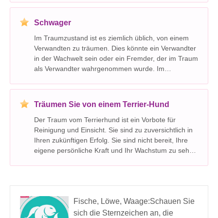
zuverlässig und verlässlich. Groß in einem Traum
symboli
Schwager
Im Traumzustand ist es ziemlich üblich, von einem
Verwandten zu träumen. Dies könnte ein Verwandter
in der Wachwelt sein oder ein Fremder, der im Traum
als Verwandter wahrgenommen wurde. Im
Traumzustand wechseln wir manchmal in andere
spirituelle Dimensionen, also wenn der Schwager in
deinem Traum
Träumen Sie von einem Terrier-Hund
Der Traum vom Terrierhund ist ein Vorbote für
Reinigung und Einsicht. Sie sind zu zuversichtlich in
Ihren zukünftigen Erfolg. Sie sind nicht bereit, Ihre
eigene persönliche Kraft und Ihr Wachstum zu sehen
oder zu akzeptieren. Dieser Traum weist auf eine
solide Vermögensgrundlage hin. Du jagst und su
Fische, Löwe, Waage:Schauen Sie
sich die Sternzeichen an, die