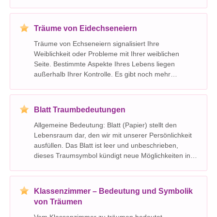
Omen für einen Fluss frischer und tiefgründiger
Ideen. Sie sind bereit für eine feste Beziehung.
Schwim
Träume von Eidechseneiern
Träume von Echseneiern signalisiert Ihre
Weiblichkeit oder Probleme mit Ihrer weiblichen
Seite. Bestimmte Aspekte Ihres Lebens liegen
außerhalb Ihrer Kontrolle. Es gibt noch mehr
Wachstum, das Sie tun müssen. Dieser Traum
bezieht sich auf Liebe, Schönheit, Schutz und Glück.
Du bist nicht bereit, dir
Blatt Traumbedeutungen
Allgemeine Bedeutung: Blatt (Papier) stellt den
Lebensraum dar, den wir mit unserer Persönlichkeit
ausfüllen. Das Blatt ist leer und unbeschrieben,
dieses Traumsymbol kündigt neue Möglichkeiten in
Ihrem Leben an, die Sie bald haben werden. Die
beschriebene Seite weist darauf hin, dass es einen
Hinw
Klassenzimmer – Bedeutung und Symbolik
von Träumen
Vom Klassenzimmer zu träumen bedeutet