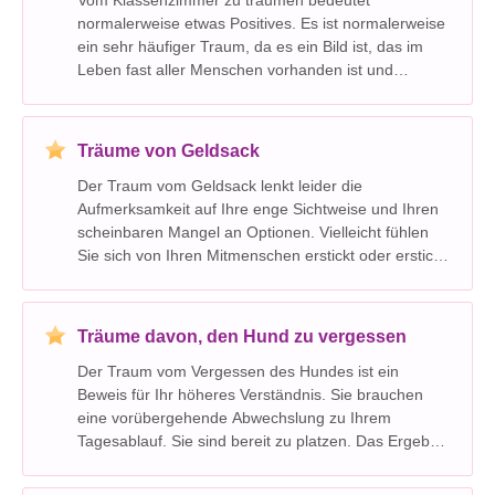
normalerweise etwas Positives. Es ist normalerweise
ein sehr häufiger Traum, da es ein Bild ist, das im
Leben fast aller Menschen vorhanden ist und
normalerweise einen großen Einfluss auf das Leben
derer ausübt, die es durchlaufen. Träume über das
Klassenzimmer
Träume von Geldsack
Der Traum vom Geldsack lenkt leider die
Aufmerksamkeit auf Ihre enge Sichtweise und Ihren
scheinbaren Mangel an Optionen. Vielleicht fühlen
Sie sich von Ihren Mitmenschen erstickt oder erstickt.
Sie verlieren Ihre Glaubwürdigkeit und Ihr Ansehen
bei anderen. Ihr Traum bedeutet Ihre Fähigkeit, Ihre
E
Träume davon, den Hund zu vergessen
Der Traum vom Vergessen des Hundes ist ein
Beweis für Ihr höheres Verständnis. Sie brauchen
eine vorübergehende Abwechslung zu Ihrem
Tagesablauf. Sie sind bereit zu platzen. Das Ergebnis
kann schädlich und verletzend sein, insbesondere für
Ihre Mitmenschen. Ihr Traum bezieht sich darauf, wie