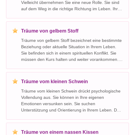
Vielleicht übernehmen Sie eine neue Rolle. Sie sind
auf dem Weg in die richtige Richtung im Leben. Ihr
Traum ist ein Hinweis auf das Ende von etwas in
Ihrem Leben. Jemand, den Sie respektieren, kann
An
Träume von gelbem Stoff
Träume von gelbem Stoff bezeichnet eine bestimmte
Beziehung oder aktuelle Situation in Ihrem Leben.
Sie befinden sich in einem spirituellen Konflikt. Sie
müssen den Kurs halten und weiter vorankommen.
Dieser Traum ist ein Vorbote für den Abschluss eines
Projekts oder einer Aufgabe. Sie brauchen eine
Träume vom kleinen Schwein
Träume vom kleinen Schwein drückt psychologische
Vollendung aus. Sie können in Ihre eigenen
Emotionen versunken sein. Sie suchen
Unterstützung und Orientierung in Ihrem Leben. Der
Traum steht für Wert, Wärme, Reichtum oder Luxus.
Sie sind von wertvollen Freunden umgeben. Kleines
Schwein schlägt vor
Träume von einem nassen Kissen