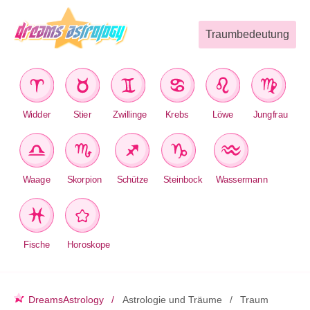
Traumbedeutung
Widder
Stier
Zwillinge
Krebs
Löwe
Jungfrau
Waage
Skorpion
Schütze
Steinbock
Wassermann
Fische
Horoskope
DreamsAstrology
Astrologie und Träume
Traum