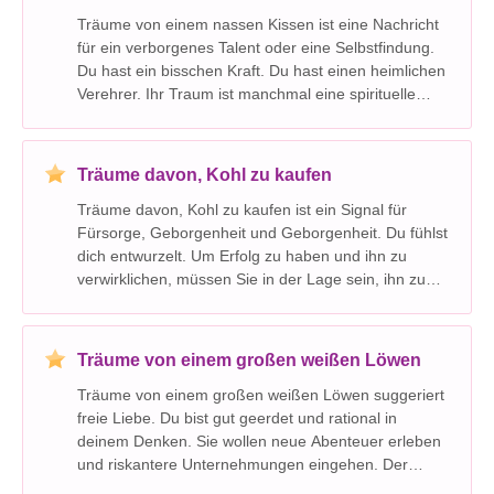
Träume von einem nassen Kissen ist eine Nachricht
für ein verborgenes Talent oder eine Selbstfindung.
Du hast ein bisschen Kraft. Du hast einen heimlichen
Verehrer. Ihr Traum ist manchmal eine spirituelle
Feier oder Zeremonie. Sie fühlen sich mit Ihrem
Aussehen und Ihrer Intelligenz wohl. Nasskisse
Träume davon, Kohl zu kaufen
Träume davon, Kohl zu kaufen ist ein Signal für
Fürsorge, Geborgenheit und Geborgenheit. Du fühlst
dich entwurzelt. Um Erfolg zu haben und ihn zu
verwirklichen, müssen Sie in der Lage sein, ihn zu
visualisieren. Der Traum gibt eine neue Idee an. Sie
sind an einem guten Ort und nehmen an, was das
Leb
Träume von einem großen weißen Löwen
Träume von einem großen weißen Löwen suggeriert
freie Liebe. Du bist gut geerdet und rational in
deinem Denken. Sie wollen neue Abenteuer erleben
und riskantere Unternehmungen eingehen. Der
Traum ist ein Fingerzeig für Mut und Kraft. Sie sind