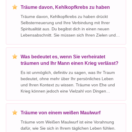
Sie ger
Träume davon, Kehlkopfkrebs zu haben
Träume davon, Kehlkopfkrebs zu haben drückt
Selbsterneuerung und Ihre Verbindung mit Ihrer
Spiritualität aus. Du begibst dich in einen neuen
Lebensabschnitt. Sie müssen sich Ihren Zielen und
Erfolgen mehr widmen. Ihr Traum ist eine Metapher
für Vertrauen in Beziehungen. Du hast
Lebensfreude. Haben
Was bedeutet es, wenn Sie verheiratet
träumen und Ihr Mann einen Krieg verlässt?
Es ist unmöglich, definitiv zu sagen, was Ihr Traum
bedeutet, ohne mehr über Ihr persönliches Leben
und Ihren Kontext zu wissen. Träume von Ehe und
Krieg können jedoch eine Vielzahl von Dingen
symbolisieren. Hier sind einige potenzielle
Interpretationen: Allgemeine Interpretationen: *
Veränderu
Träume von einem weißen Maulwurf
Träume vom Weißen Maulwurf ist eine Vorahnung
dafür, wie Sie sich in Ihrem täglichen Leben fühlen.