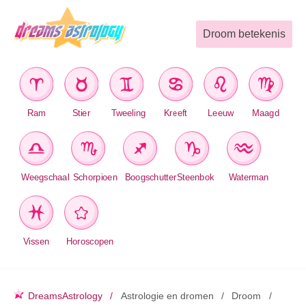
Droom betekenis
Ram
Stier
Tweeling
Kreeft
Leeuw
Maagd
Weegschaal
Schorpioen
Boogschutter
Steenbok
Waterman
Vissen
Horoscopen
DreamsAstrology
Astrologie en dromen
Droom