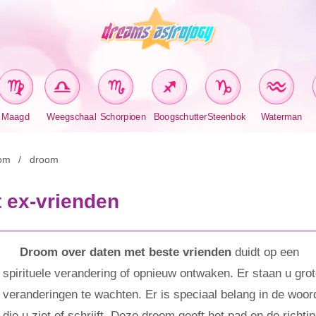
Maagd
Weegschaal
Schorpioen
Boogschutter
Steenbok
Waterman
om
droom
 ex-vrienden
Droom over daten met beste vrienden
duidt op een
spirituele verandering of opnieuw ontwaken. Er staan ​​u gro
veranderingen te wachten. Er is speciaal belang in de woor
die u ziet of schrijft. Deze droom geeft het pad en de richti