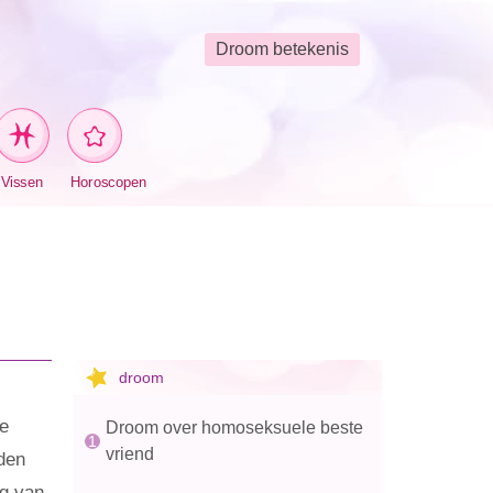
Droom betekenis
Vissen
Horoscopen
droom
te
Droom over homoseksuele beste
vriend
den
ng van