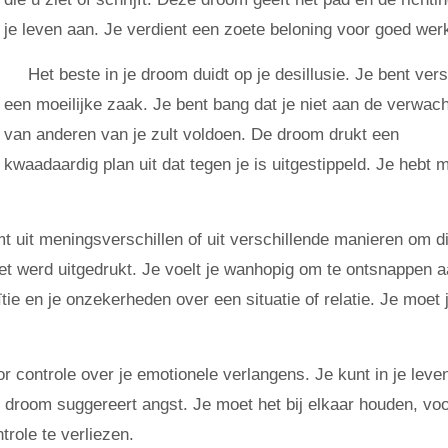
je leven aan. Je verdient een zoete beloning voor goed wer
Het beste in je droom duidt op je desillusie. Je bent verst
een moeilijke zaak. Je bent bang dat je niet aan de verwac
van anderen van je zult voldoen. De droom drukt een
kwaadaardig plan uit dat tegen je is uitgestippeld. Je hebt 
mt uit meningsverschillen of uit verschillende manieren om d
iet werd uitgedrukt. Je voelt je wanhopig om te ontsnappen a
uïtie en je onzekerheden over een situatie of relatie. Je moet 
controle over je emotionele verlangens. Je kunt in je leve
e droom suggereert angst. Je moet het bij elkaar houden, voo
role te verliezen.