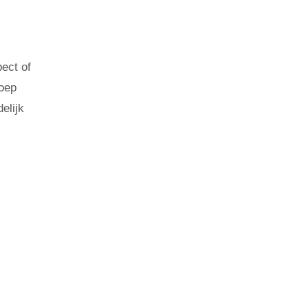
ect of
loep
elijk