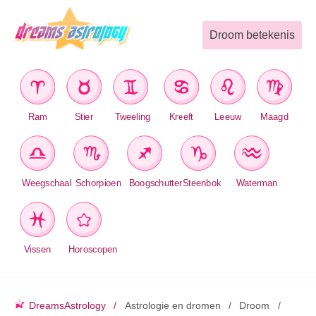
Droom betekenis
Ram
Stier
Tweeling
Kreeft
Leeuw
Maagd
Weegschaal
Schorpioen
Boogschutter
Steenbok
Waterman
Vissen
Horoscopen
DreamsAstrology
Astrologie en dromen
Droom