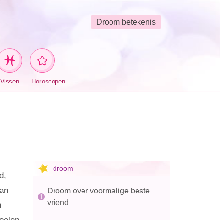
Droom betekenis
Vissen
Horoscopen
droom
d,
van
Droom over voormalige beste
vriend
n
doelen