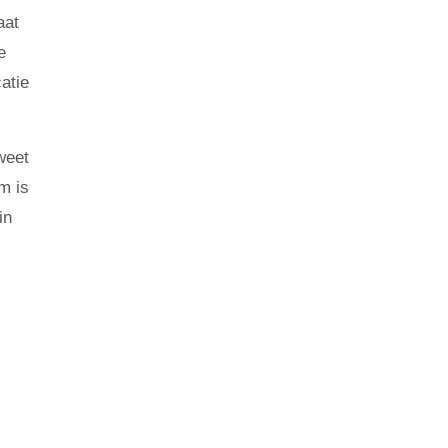
aat
e
atie
weet
m is
in