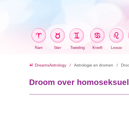
Ram
Stier
Tweeling
Kreeft
Leeuw
DreamsAstrology
Astrologie en dromen
Dro
Droom over homoseksuele