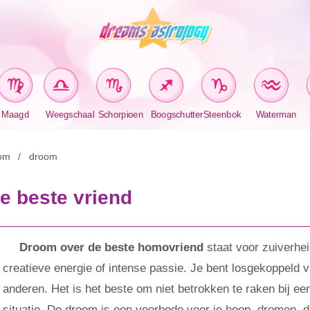
Maagd
Weegschaal
Schorpioen
Boogschutter
Steenbok
Waterman
om
droom
 beste vriend
Droom over de beste homovriend
staat voor zuiverhei
creatieve energie of intense passie. Je bent losgekoppeld 
anderen. Het is het beste om niet betrokken te raken bij ee
situatie. De droom is een voorbode voor je hoop, dromen, 