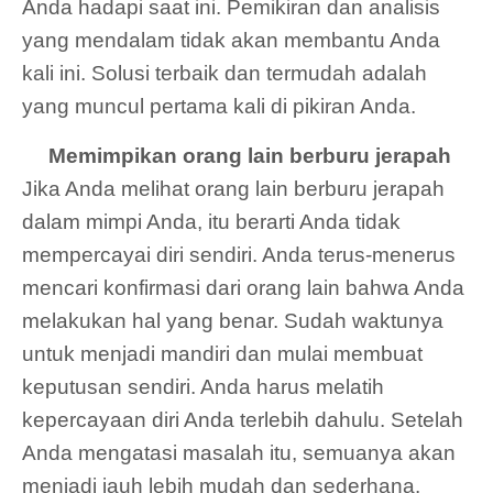
Anda hadapi saat ini. Pemikiran dan analisis
yang mendalam tidak akan membantu Anda
kali ini. Solusi terbaik dan termudah adalah
yang muncul pertama kali di pikiran Anda.
Memimpikan orang lain berburu jerapah
Jika Anda melihat orang lain berburu jerapah
dalam mimpi Anda, itu berarti Anda tidak
mempercayai diri sendiri. Anda terus-menerus
mencari konfirmasi dari orang lain bahwa Anda
melakukan hal yang benar. Sudah waktunya
untuk menjadi mandiri dan mulai membuat
keputusan sendiri. Anda harus melatih
kepercayaan diri Anda terlebih dahulu. Setelah
Anda mengatasi masalah itu, semuanya akan
menjadi jauh lebih mudah dan sederhana.