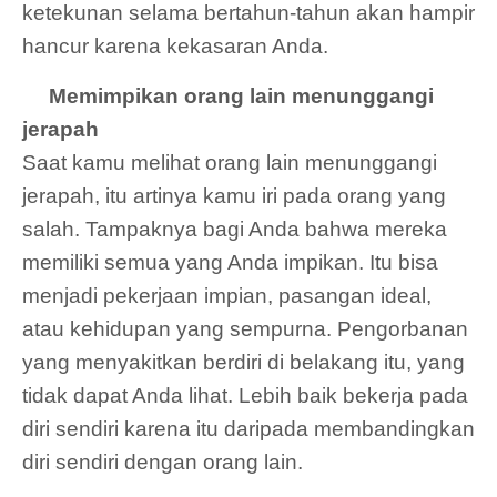
ketekunan selama bertahun-tahun akan hampir
hancur karena kekasaran Anda.
Memimpikan orang lain menunggangi
jerapah
Saat kamu melihat orang lain menunggangi
jerapah, itu artinya kamu iri pada orang yang
salah. Tampaknya bagi Anda bahwa mereka
memiliki semua yang Anda impikan. Itu bisa
menjadi pekerjaan impian, pasangan ideal,
atau kehidupan yang sempurna. Pengorbanan
yang menyakitkan berdiri di belakang itu, yang
tidak dapat Anda lihat. Lebih baik bekerja pada
diri sendiri karena itu daripada membandingkan
diri sendiri dengan orang lain.