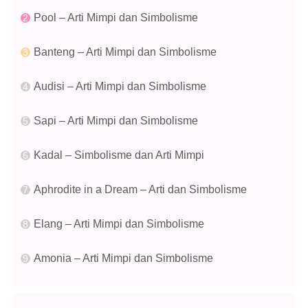
Pool – Arti Mimpi dan Simbolisme
Banteng – Arti Mimpi dan Simbolisme
Audisi – Arti Mimpi dan Simbolisme
Sapi – Arti Mimpi dan Simbolisme
Kadal – Simbolisme dan Arti Mimpi
Aphrodite in a Dream – Arti dan Simbolisme
Elang – Arti Mimpi dan Simbolisme
Amonia – Arti Mimpi dan Simbolisme