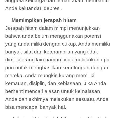
anggota keluarga dan teman akan membantu
Anda keluar dari depresi.
Memimpikan jerapah hitam
Jerapah hitam dalam mimpi menunjukkan
bahwa anda belum menggunakan potensi
yang anda miliki dengan cukup. Anda memiliki
banyak sifat dan keterampilan yang tidak
dimiliki orang lain namun tidak melakukan apa
pun untuk menghasilkan keuntungan dengan
mereka. Anda mungkin kurang memiliki
kemauan, disiplin, dan kebiasaan. Jika Anda
berhenti mencari alasan untuk kemalasan
Anda dan akhirnya melakukan sesuatu, Anda
bisa mencapai banyak hal.