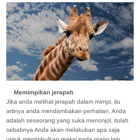
Memimpikan jerapah
Jika anda melihat jerapah dalam mimpi, itu
artinya anda mendambakan perhatian. Anda
adalah seseorang yang suka menonjol, itulah
sebabnya Anda akan melakukan apa saja
untuk menimbulkan reaksi pada orang lain.