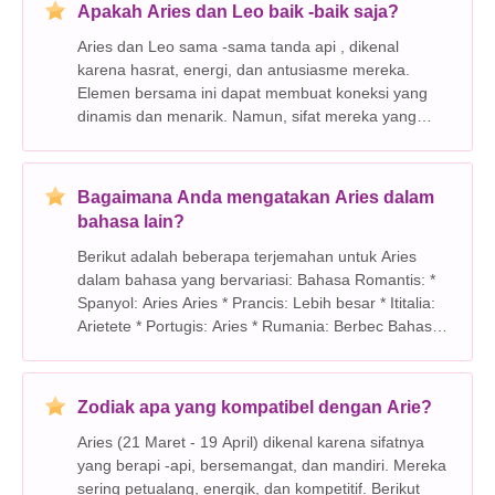
Apakah Aries dan Leo baik -baik saja?
Aries dan Leo sama -sama tanda api , dikenal
karena hasrat, energi, dan antusiasme mereka.
Elemen bersama ini dapat membuat koneksi yang
dinamis dan menarik. Namun, sifat mereka yang
berapi -api juga dapat menyebabkan bentrokan dan
konflik. Berikut ini adalah gangguan kekuatan dan
kelemahan pote
Bagaimana Anda mengatakan Aries dalam
bahasa lain?
Berikut adalah beberapa terjemahan untuk Aries
dalam bahasa yang bervariasi: Bahasa Romantis: *
Spanyol: Aries Aries * Prancis: Lebih besar * Ititalia:
Arietete * Portugis: Aries * Rumania: Berbec Bahasa
Jerman: * Jerman: Widder * Belanda: Ram * Swedia:
Väduren * Denmark: Væ
Zodiak apa yang kompatibel dengan Arie?
Aries (21 Maret - 19 April) dikenal karena sifatnya
yang berapi -api, bersemangat, dan mandiri. Mereka
sering petualang, energik, dan kompetitif. Berikut