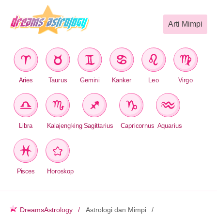
Arti Mimpi
Aries
Taurus
Gemini
Kanker
Leo
Virgo
Libra
Kalajengking
Sagittarius
Capricornus
Aquarius
Pisces
Horoskop
DreamsAstrology
Astrologi dan Mimpi