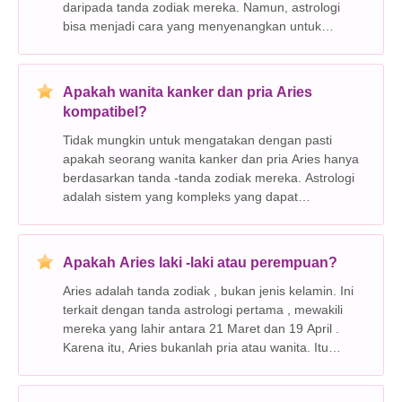
daripada tanda zodiak mereka. Namun, astrologi
bisa menjadi cara yang menyenangkan untuk
mengeksplorasi sifat -sifat kepribadian dan
kecenderungan umum. Berikut adalah beberapa sifat
umum yang terkai
Apakah wanita kanker dan pria Aries
kompatibel?
Tidak mungkin untuk mengatakan dengan pasti
apakah seorang wanita kanker dan pria Aries hanya
berdasarkan tanda -tanda zodiak mereka. Astrologi
adalah sistem yang kompleks yang dapat
menawarkan beberapa wawasan umum, tetapi itu
bukan prediktor hubungan individu. Inilah alasannya:
* tanda zodia
Apakah Aries laki -laki atau perempuan?
Aries adalah tanda zodiak , bukan jenis kelamin. Ini
terkait dengan tanda astrologi pertama , mewakili
mereka yang lahir antara 21 Maret dan 19 April .
Karena itu, Aries bukanlah pria atau wanita. Itu
adalah tanda Zodiac Itu dapat dikaitkan dengan
orang -orang dari jenis kelamin apa pun.