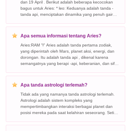
dan 19 April . Berikut adalah beberapa kecocokan
bagus untuk Aries: * leo: Keduanya adalah tanda -
tanda api, menciptakan dinamika yang penuh gairah
dan energik. Mereka memahami kebutuhan satu
sama lain akan kegembiraan dan petualangan. *
Sagit
Apa semua informasi tentang Aries?
Aries:RAM ♈️ Aries adalah tanda pertama zodiak,
yang diperintah oleh Mars, planet aksi, energi, dan
dorongan. Itu adalah tanda api , dikenal karena
semangatnya yang berapi -api, keberanian, dan sifat
kompetitif. Ciri -ciri kunci: * energik dan dinamis:
Aries, individu penuh dengan kehid
Apa tanda astrologi terlemah?
Tidak ada yang namanya tanda astrologi terlemah.
Astrologi adalah sistem kompleks yang
mempertimbangkan interaksi berbagai planet dan
posisi mereka pada saat kelahiran seseorang. Setiap
tanda memiliki kekuatan dan kelemahan, dan ini
tidak secara inheren diperingkat lebih baik atau lebih
buruk.