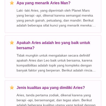
Apa yang menarik Aries Man?
Laki -laki Aries, yang diperintah oleh Planet Mars
yang berapi -api, dikenal karena semangat mereka
yang penuh gairah, petualang, dan mandiri. Berikut
adalah beberapa sifat kunci yang menarik mereka:
Kepribadian: * Keyakinan: Pria Aries tertarik pada
orang -orang yang percaya diri yang tidak ta
Apakah Aries adalah leo yang baik untuk
bersama?
Tidak mungkin untuk mengatakan secara definitif
apakah Aries dan Leo baik untuk bersama, karena
kompatibilitas adalah topik yang kompleks dengan
banyak faktor yang berperan. Berikut adalah rincian
beberapa kekuatan dan tantangan potensial:
Kekuatan potensial: * keduanya adalah tanda api:
Mereka
Jenis kualitas apa yang dimiliki Aries?
Aries, tanda pertama zodiak, dikenal karena yang
berapi -api, bersemangat, dan tegas alam. Berikut
adalah beberapa kualitas utama yang terkait dengan