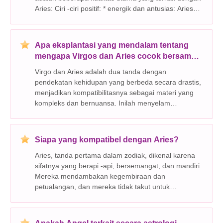
Aries: Ciri -ciri positif: * energik dan antusias: Aries
penuh dengan kehidupan dan selalu siap
menghadapi tantangan baru. Mereka memiliki antu
Apa eksplantasi yang mendalam tentang
mengapa Virgos dan Aries cocok bersama
atau tidak?
Virgo dan Aries adalah dua tanda dengan
pendekatan kehidupan yang berbeda secara drastis,
menjadikan kompatibilitasnya sebagai materi yang
kompleks dan bernuansa. Inilah menyelam
mendalam tentang potensi kompatibilitas mereka:
Mengapa mereka bisa bekerja: * Kekuatan
komplementer: Virgo, tanda b
Siapa yang kompatibel dengan Aries?
Aries, tanda pertama dalam zodiak, dikenal karena
sifatnya yang berapi -api, bersemangat, dan mandiri.
Mereka mendambakan kegembiraan dan
petualangan, dan mereka tidak takut untuk
mengambil alih. Ini membuat mereka kompatibel
dengan tanda -tanda tertentu lebih dari yang lain.
Berikut adalah bebera