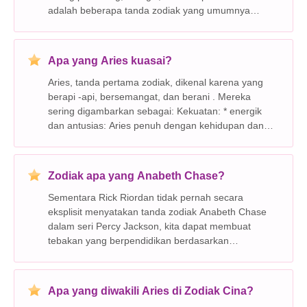
adalah beberapa tanda zodiak yang umumnya
dianggap kompatibel dengan Aries: Sangat
kompatibel: * Leo (23 Juli - 22 Agustus): Leos
berbagi kec
Apa yang Aries kuasai?
Aries, tanda pertama zodiak, dikenal karena yang
berapi -api, bersemangat, dan berani . Mereka
sering digambarkan sebagai: Kekuatan: * energik
dan antusias: Aries penuh dengan kehidupan dan
memiliki energi menular yang menarik orang.
Mereka selalu siap untuk tantangan dan mendekati
pengalama
Zodiak apa yang Anabeth Chase?
Sementara Rick Riordan tidak pernah secara
eksplisit menyatakan tanda zodiak Anabeth Chase
dalam seri Percy Jackson, kita dapat membuat
tebakan yang berpendidikan berdasarkan
kepribadiannya dan waktu kelahirannya. Ulang tahun
Anabeth adalah 12 Juli. Ini berarti dia kemungkinan
kanker (21 Juni
Apa yang diwakili Aries di Zodiak Cina?