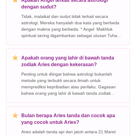
Apakah Angel terkait secara astrologi
dengan sudut?
Tidak, malaikat dan sudut tidak terkait secara
astrologi. Mereka hanyalah dua kata yang berbeda
dengan makna yang berbeda: * Angel: Makhluk
spiritual sering digambarkan sebagai utusan Tuhan. *
sudut: Bentuk geometris yang dibentuk oleh dua
baris bertemu pada suatu titik. Sementara beberapa
ora
Apakah orang yang lahir di bawah tanda
zodiak Aries dengan kekerasan?
Penting untuk diingat bahwa astrologi bukanlah
metode yang terbukti secara ilmiah untuk
memprediksi kepribadian atau perilaku. Gagasan
bahwa orang yang lahir di bawah tanda zodiak
tertentu berbagi sifat kepribadian tertentu adalah
sistem kepercayaan, bukan fakta ilmiah. Tidak ada
bukti yang men
Bulan berapa Aries tanda dan cocok apa
yang cocok untuk Aries?
Aries adalah tanda api dan jatuh antara 21 Maret