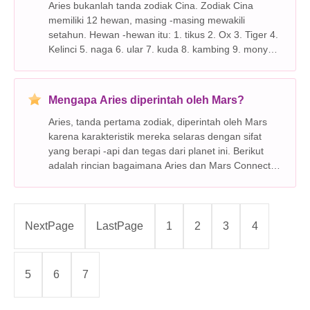
Aries bukanlah tanda zodiak Cina. Zodiak Cina
memiliki 12 hewan, masing -masing mewakili
setahun. Hewan -hewan itu: 1. tikus 2. Ox 3. Tiger 4.
Kelinci 5. naga 6. ular 7. kuda 8. kambing 9. monyet
10. Rooster 11. anjing 12. babi Aries adalah tanda di
zodiak barat
Mengapa Aries diperintah oleh Mars?
Aries, tanda pertama zodiak, diperintah oleh Mars
karena karakteristik mereka selaras dengan sifat
yang berapi -api dan tegas dari planet ini. Berikut
adalah rincian bagaimana Aries dan Mars Connect: *
Mars mewakili: Tindakan, energi, ketegasan,
keberanian, ambisi, kemauan, dorongan, dan agresi.
NextPage
LastPage
1
2
3
4
5
6
7