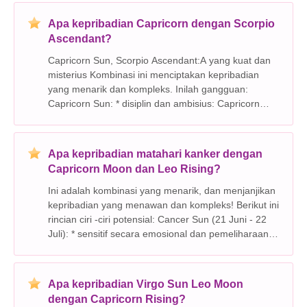
menantang kepraktisan Capricorn yang beralasan,
Apa kepribadian Capricorn dengan Scorpio
Ascendant?
Capricorn Sun, Scorpio Ascendant:A yang kuat dan
misterius Kombinasi ini menciptakan kepribadian
yang menarik dan kompleks. Inilah gangguan:
Capricorn Sun: * disiplin dan ambisius: Capricorn
dikenal karena etos kerja mereka yang kuat, dedikasi
untuk mencapai tujuan, dan rasa tanggung jawab.
Apa kepribadian matahari kanker dengan
Capricorn Moon dan Leo Rising?
Ini adalah kombinasi yang menarik, dan menjanjikan
kepribadian yang menawan dan kompleks! Berikut ini
rincian ciri -ciri potensial: Cancer Sun (21 Juni - 22
Juli): * sensitif secara emosional dan pemeliharaan:
Kanker dikenal karena perasaan mereka yang
mendalam, empati, dan ikatan emosional yan
Apa kepribadian Virgo Sun Leo Moon
dengan Capricorn Rising?