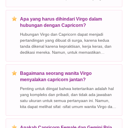
dengan Capricorns menunjukkan bahwa mereka
mungkin tidak suka: * tidak bertanggung jawab dan
ku
Apa yang harus dihindari Virgo dalam
hubungan dengan Capricorn?
Hubungan Virgo dan Capricorn dapat menjadi
pertandingan yang dibuat di surga, karena kedua
tanda dikenal karena kepraktisan, kerja keras, dan
dedikasi mereka. Namun, untuk memastikan
hubungan yang sehat dan bahagia, kedua pasangan
perlu memperhatikan hal -hal tertentu: Virgo harus
menghindari: *
Bagaimana seorang wanita Virgo
menyalakan capricorn jantan?
Penting untuk diingat bahwa ketertarikan adalah hal
yang kompleks dan pribadi, dan tidak ada jawaban
satu ukuran untuk semua pertanyaan ini. Namun,
kita dapat melihat sifat -sifat umum wanita Virgo dan
pria Capricorn untuk melihat apa yang mungkin
memicu ketertarikan di antara mereka. Berikut ada
Apakah Capricorn Female dan Gemini Pria