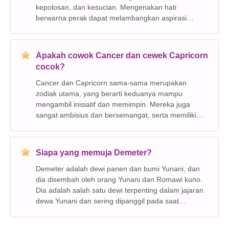
kepolosan, dan kesucian. Mengenakan hati
berwarna perak dapat melambangkan aspirasi
pemakainya terhadap kualitas-kualitas tersebut.
Cakra Jantung :Perak diyakini mempengaruhi cakra
jantung, yang mengatur c
Apakah cowok Cancer dan cewek Capricorn
cocok?
Cancer dan Capricorn sama-sama merupakan
zodiak utama, yang berarti keduanya mampu
mengambil inisiatif dan memimpin. Mereka juga
sangat ambisius dan bersemangat, serta memiliki
rasa loyalitas dan komitmen yang kuat. Namun, ada
beberapa perbedaan utama antara kedua tanda ini
yang berpotensi membuat h
Siapa yang memuja Demeter?
Demeter adalah dewi panen dan bumi Yunani, dan
dia disembah oleh orang Yunani dan Romawi kuno.
Dia adalah salah satu dewi terpenting dalam jajaran
dewa Yunani dan sering dipanggil pada saat
kelaparan dan kekeringan. Demeter juga dikaitkan
dengan kesuburan, dan dia sering dipuja oleh wanita