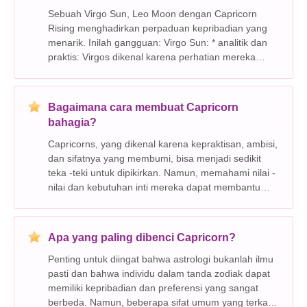
Sebuah Virgo Sun, Leo Moon dengan Capricorn
Rising menghadirkan perpaduan kepribadian yang
menarik. Inilah gangguan: Virgo Sun: * analitik dan
praktis: Virgos dikenal karena perhatian mereka
yang cermat terhadap detail, pemikiran kritis, dan
pendekatan praktis terhadap kehidupan. Mereka
berkemb
Bagaimana cara membuat Capricorn
bahagia?
Capricorns, yang dikenal karena kepraktisan, ambisi,
dan sifatnya yang membumi, bisa menjadi sedikit
teka -teki untuk dipikirkan. Namun, memahami nilai -
nilai dan kebutuhan inti mereka dapat membantu
Anda membuat mereka merasa dihargai dan
bahagia. Berikut adalah beberapa cara untuk
membawa sukacita
Apa yang paling dibenci Capricorn?
Penting untuk diingat bahwa astrologi bukanlah ilmu
pasti dan bahwa individu dalam tanda zodiak dapat
memiliki kepribadian dan preferensi yang sangat
berbeda. Namun, beberapa sifat umum yang terkait