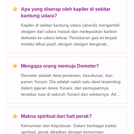
Apa yang diserap oleh kapiler di sekitar
kantung udara?
Kapiler di sekitar kantung udara (alveoli) mengambil
oksigen dari udara masuk dan melepaskan karbon
dioksida ke udara keluar. Pertukaran gas ini terjadi
melalui difusi pasif, dengan oksigen bergerak
menuruni gradien konsentrasinya dari alveoli ke
dalam darah, dan karbon dioksida bergerak
menuruni gr
Mengapa orang memuja Demeter?
Demeter adalah dewi pertanian, kesuburan, dan
panen Yunani. Dia adalah salah satu dewi terpenting
dalam jajaran dewa Yunani, dan pemujaannya
tersebar luas di seluruh Yunani dan sekitarnya. Ada
banyak alasan mengapa orang memuja Demeter,
antara lain: * Untuk memastikan panen yang baik.
Demeter berta
Makna spiritual dari hati perak?
Kemurnian dan Kepolosan :Dalam berbagai tradisi
spiritual, perak dikaitkan dengan kemurnian,