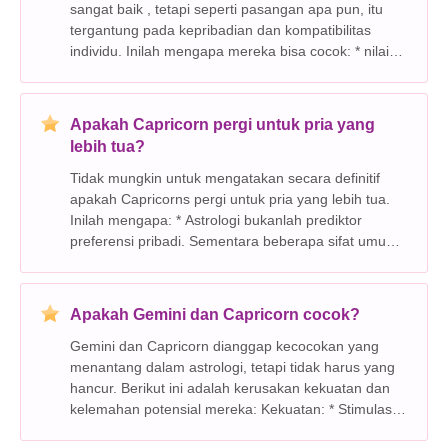
sangat baik , tetapi seperti pasangan apa pun, itu
tergantung pada kepribadian dan kompatibilitas
individu. Inilah mengapa mereka bisa cocok: * nilai
bersama: Keduanya ambisius, setia, dan
berdedikasi. Mereka memahami dan menghormati
dorongan
Apakah Capricorn pergi untuk pria yang
lebih tua?
Tidak mungkin untuk mengatakan secara definitif
apakah Capricorns pergi untuk pria yang lebih tua.
Inilah mengapa: * Astrologi bukanlah prediktor
preferensi pribadi. Sementara beberapa sifat umum
dikaitkan dengan setiap tanda zodiak, mereka bukan
takdir. Pengalaman individu, kepribadian, dan pi
Apakah Gemini dan Capricorn cocok?
Gemini dan Capricorn dianggap kecocokan yang
menantang dalam astrologi, tetapi tidak harus yang
hancur. Berikut ini adalah kerusakan kekuatan dan
kelemahan potensial mereka: Kekuatan: * Stimulasi
Intelektual: Sifat Airy dan Curious Gemini dapat