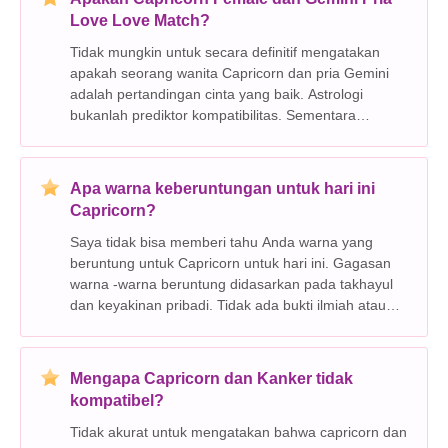
Love Love Match?
Tidak mungkin untuk secara definitif mengatakan
apakah seorang wanita Capricorn dan pria Gemini
adalah pertandingan cinta yang baik. Astrologi
bukanlah prediktor kompatibilitas. Sementara
beberapa astrolog percaya ada kekuatan dan
kelemahan yang melekat pada pasangan tertentu,
kepribadian indiv
Apa warna keberuntungan untuk hari ini
Capricorn?
Saya tidak bisa memberi tahu Anda warna yang
beruntung untuk Capricorn untuk hari ini. Gagasan
warna -warna beruntung didasarkan pada takhayul
dan keyakinan pribadi. Tidak ada bukti ilmiah atau
astrologi yang menunjukkan bahwa warna tertentu
membawa keberuntungan pada tanda zodiak
tertentu. Jika
Mengapa Capricorn dan Kanker tidak
kompatibel?
Tidak akurat untuk mengatakan bahwa capricorn dan