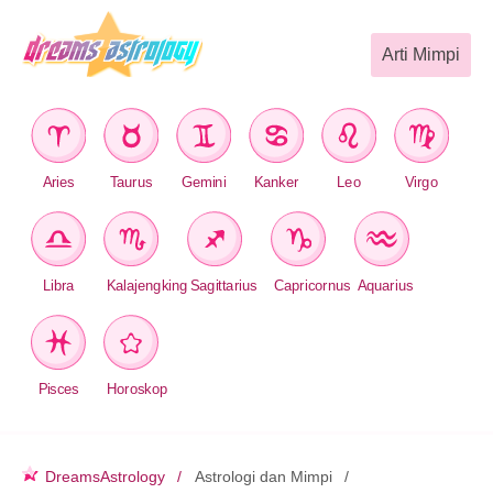
Arti Mimpi
Aries
Taurus
Gemini
Kanker
Leo
Virgo
Libra
Kalajengking
Sagittarius
Capricornus
Aquarius
Pisces
Horoskop
DreamsAstrology
Astrologi dan Mimpi