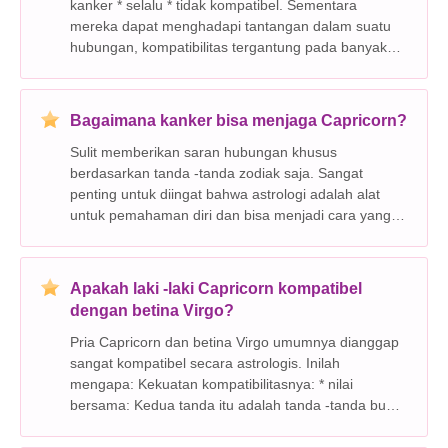
kanker * selalu * tidak kompatibel. Sementara
mereka dapat menghadapi tantangan dalam suatu
hubungan, kompatibilitas tergantung pada banyak
faktor , termasuk kepribadian individu, pengalaman
hidup, dan seberapa baik mereka memahami dan
menavigasi p
Bagaimana kanker bisa menjaga Capricorn?
Sulit memberikan saran hubungan khusus
berdasarkan tanda -tanda zodiak saja. Sangat
penting untuk diingat bahwa astrologi adalah alat
untuk pemahaman diri dan bisa menjadi cara yang
menyenangkan untuk mengeksplorasi sifat-sifat
kepribadian, tetapi tidak menentukan bagaimana dua
orang akan berinterak
Apakah laki -laki Capricorn kompatibel
dengan betina Virgo?
Pria Capricorn dan betina Virgo umumnya dianggap
sangat kompatibel secara astrologis. Inilah
mengapa: Kekuatan kompatibilitasnya: * nilai
bersama: Kedua tanda itu adalah tanda -tanda bumi,
membumi dan praktis. Mereka berbagi nilai -nilai
yang sama seperti kerja keras, disiplin, dan stabilitas