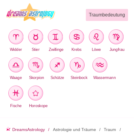
Traumbedeutung
Widder
Stier
Zwillinge
Krebs
Löwe
Jungfrau
Waage
Skorpion
Schütze
Steinbock
Wassermann
Fische
Horoskope
DreamsAstrology
Astrologie und Träume
Traum