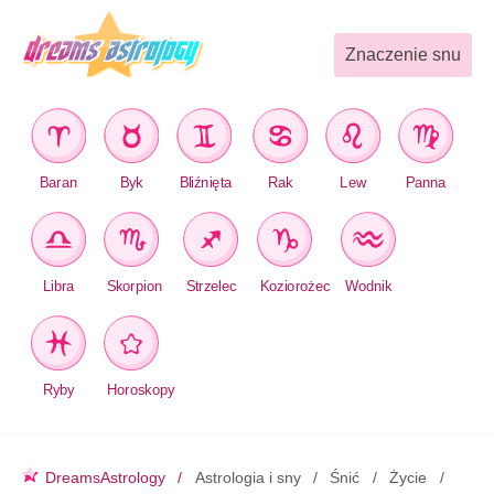
Znaczenie snu
Baran
Byk
Bliźnięta
Rak
Lew
Panna
Libra
Skorpion
Strzelec
Koziorożec
Wodnik
Ryby
Horoskopy
DreamsAstrology
Astrologia i sny
Śnić
Życie