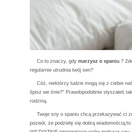
Co to znaczy, gdy
marzysz o spaniu
? Zde
regularnie utrudnia twój sen?
Cóż, niektórzy ludzie mogą się z ciebie n
śpisz we śnie?” Prawdopodobnie słyszałeś taki
rodziną.
Twoje sny o spaniu chcą przekazywać ci zmi
pozwól, że podzielę się dobrą wiadomością:to 
WSZYSTKIE interpretacje snów podczas snu.