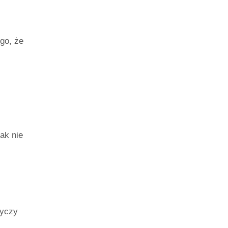
go, że
ak nie
tyczy