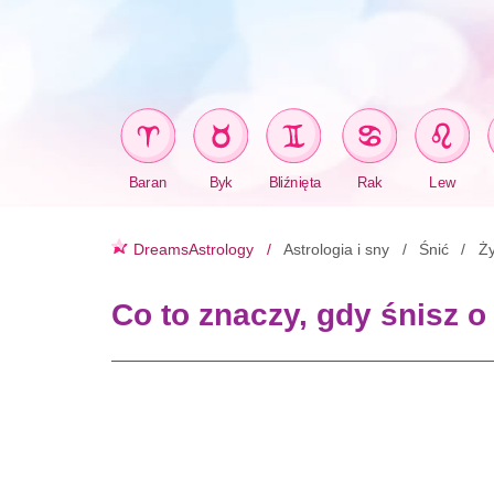
Baran
Byk
Bliźnięta
Rak
Lew
DreamsAstrology
Astrologia i sny
Śnić
Ży
Co to znaczy, gdy śnisz o 