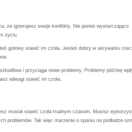
 że ​​ignorujesz swoje konflikty. Nie jesteś wystarczająco
m życiu.
steś gotowy stawić im czoła. Jesteś dobry w ukrywaniu rzec
nie.
e szkodliwa i przyciąga nowe problemy. Problemy później wp
masz odwagi stawić im czoła.
esz musiał stawić czoła trudnym czasom. Musisz wykorzys
ych problemów. Tak więc marzenie o spaniu na podłodze oz