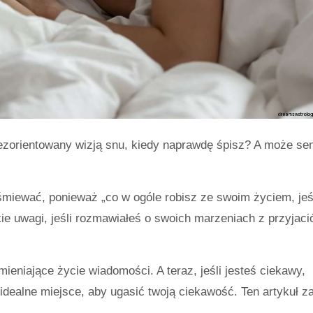
zorientowany wizją snu, kiedy naprawdę śpisz? A może se
aśmiewać, ponieważ „co w ogóle robisz ze swoim życiem, jeś
e uwagi, jeśli rozmawiałeś o swoich marzeniach z przyjació
eniające życie wiadomości. A teraz, jeśli jesteś ciekawy,
idealne miejsce, aby ugasić twoją ciekawość. Ten artykuł z