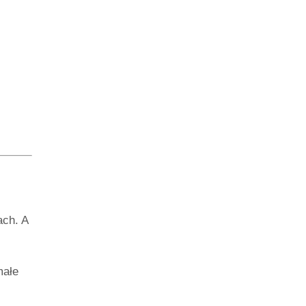
ach. A
małe