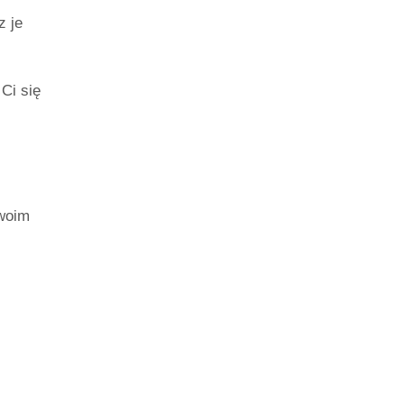
z je
 Ci się
twoim