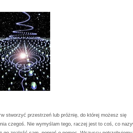
rw stworzyć przestrzeń lub próżnię, do której możesz się
ia czegoś. Nie wymyślam tego, raczej jest to coś, co na
esz go znaleźć sam, poproś o pomoc. Wszyscy potrzebujemy