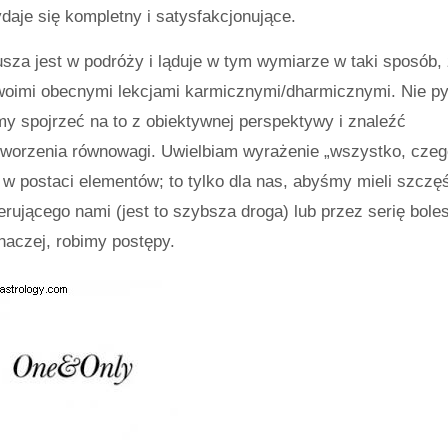
daje się kompletny i satysfakcjonujące.
usza jest w podróży i ląduje w tym wymiarze w taki sposób,
twoimi obecnymi lekcjami karmicznymi/dharmicznymi. Nie py
my spojrzeć na to z obiektywnej perspektywy i znaleźć
stworzenia równowagi. Uwielbiam wyrażenie „wszystko, czeg
 w postaci elementów; to tylko dla nas, abyśmy mieli szczę
ierującego nami (jest to szybsza droga) lub przez serię bole
naczej, robimy postępy.