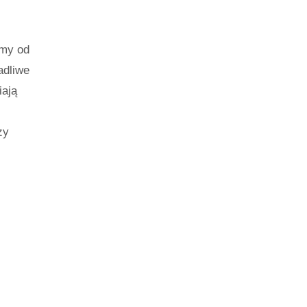
śmy od
adliwe
iają
zy