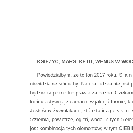
KSIĘŻYC, MARS, KETU, WENUS W WO
Powiedziałbym, że to ton 2017 roku. Siła n
niewidzialne łańcuchy. Natura ludzka nie jes
będzie za późno lub prawie za późno. Czekamy
końcu aktywują załamanie w jakiejś formie, kt
Jesteśmy żywiołakami, które tańczą z siłami 
5:ziemia, powietrze, ogień, woda. Z tych 5 el
jest kombinacją tych elementów; w tym CIEBI