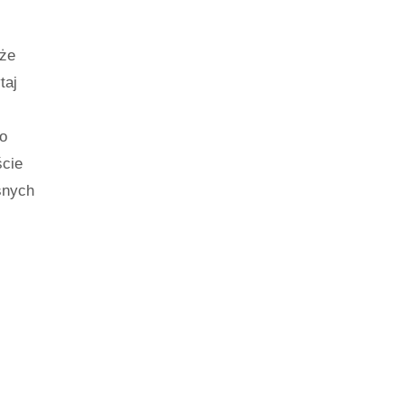
 że
taj
o
ście
snych