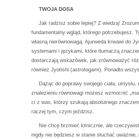
TWOJA DOSA
Jak radzisz sobie lepiej? Z wiedzą! Zrozum
fundamentalny wgląd, którego potrzebujesz. 
własną nierównowagą. Ajurweda krwawi do Jyo
systemami i językami, które tłumaczą znacze
dostarczają wskazówek, jak zrównoważyć róż
również Jyotishi (astrologami). Ponadto wszy
Dążąc do poprawy swojego ciała, umysłu, 
znalezieniu równowagi możesz wzmocnić „mas
ci z was, którzy szukają absolutnego znaczenia 
raczej tym, czym jeździsz.
Nie chcę brzmieć klinicznie, ale rzeczywisto
nigdy nie będziesz w stanie słuchać uważnie, 