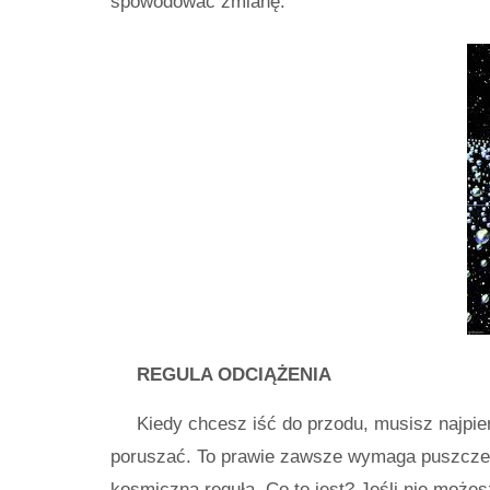
spowodować zmianę.
REGULA ODCIĄŻENIA
Kiedy chcesz iść do przodu, musisz najpie
poruszać. To prawie zawsze wymaga puszczen
kosmiczną regułą. Co to jest? Jeśli nie moż