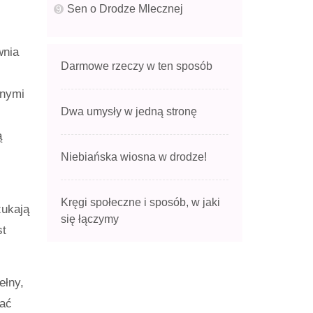
Sen o Drodze Mlecznej
wnia
Darmowe rzeczy w ten sposób
znymi
Dwa umysły w jedną stronę
ą
Niebiańska wiosna w drodze!
Kręgi społeczne i sposób, w jaki
zukają
się łączymy
st
ełny,
żać