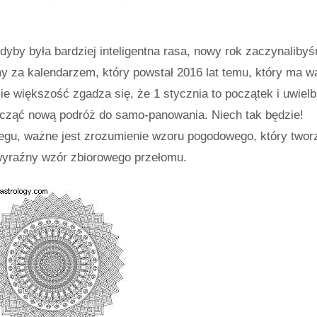
Gdyby była bardziej inteligentna rasa, nowy rok zaczynaliby
my za kalendarzem, który powstał 2016 lat temu, który ma w
większość zgadza się, że 1 stycznia to początek i uwielb
począć nową podróż do samo-panowania. Niech tak będzie!
egu, ważne jest zrozumienie wzoru pogodowego, który twor
yraźny wzór zbiorowego przełomu.