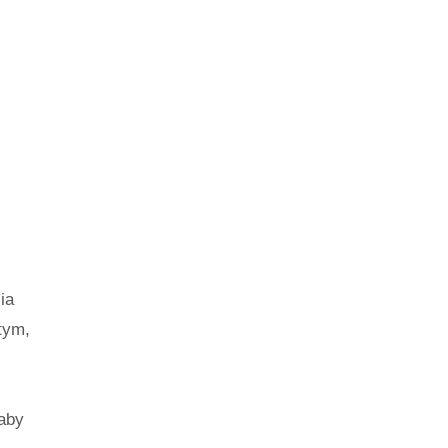
ia
tym,
i
aby