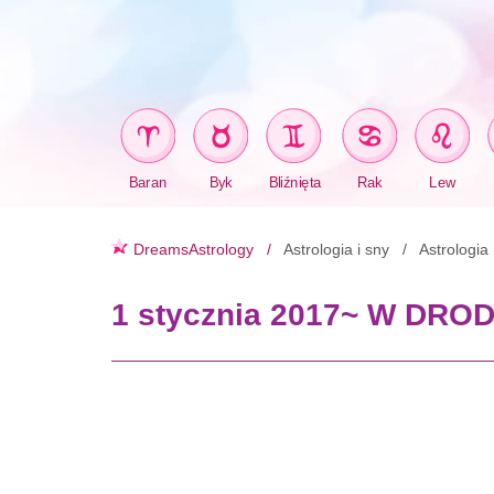
Baran
Byk
Bliźnięta
Rak
Lew
DreamsAstrology
Astrologia i sny
Astrologia
1 stycznia 2017~ W DR