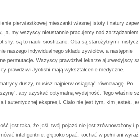
ienie pierwiastkowej mieszanki własnej istoty i natury zape
Ty, ja, my wszyscy nieustannie pracujemy nad zarządzaniem
tishy; są to nauki siostrzane. Oba są starożytnymi mistyc
nie naszego indywidualnego składu żywiołów, a następnie
ne permutacje. Wszyscy prawdziwi lekarze ajurwedyjscy s
scy prawdziwi Jyotishi mają wykształcenie medyczne.
matrycy duszy, musisz najpierw osiągnąć równowagę. Po
zynę”, aby uzyskać optymalną wydajność. Tego właśnie s
i autentycznej ekspresji. Ciało nie jest tym, kim jesteś, je
ść jest taka, że ​​jeśli twój pojazd nie jest zrównoważony i p
mówić inteligentnie, głęboko spać, kochać w pełni ani wyra