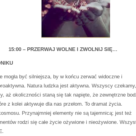
15:00 – PRZERWAJ WOLNE I ZWOLNIJ SIĘ…
DNIKU
ie mogła być silniejsza, by w końcu zerwać widoczne i
t proaktywna. Natura ludzka jest aktywna. Wszyscy czekamy
, aż okoliczności staną się tak napięte, że zewnętrzne bo
óre z kolei aktywuje dla nas przełom. To dramat życia.
kosmosu. Przynajmniej elementy nie są tajemnicą; jest też
ementów rodzi się całe życie ożywione i nieożywione. Wszys
E.