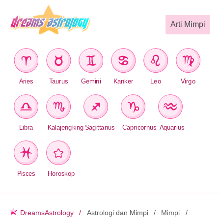
Arti Mimpi
Aries
Taurus
Gemini
Kanker
Leo
Virgo
Libra
Kalajengking
Sagittarius
Capricornus
Aquarius
Pisces
Horoskop
DreamsAstrology
Astrologi dan Mimpi
Mimpi