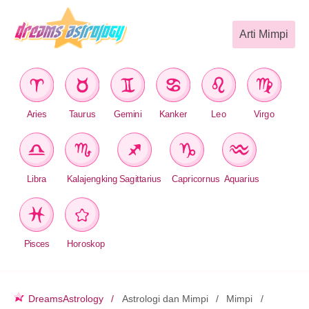
Arti Mimpi
Aries
Taurus
Gemini
Kanker
Leo
Virgo
Libra
Kalajengking
Sagittarius
Capricornus
Aquarius
Pisces
Horoskop
DreamsAstrology
Astrologi dan Mimpi
Mimpi