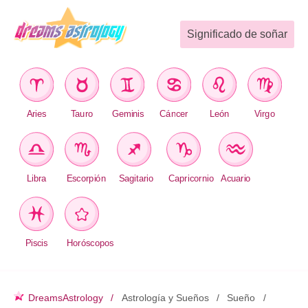
Significado de soñar
Aries
Tauro
Geminis
Cáncer
León
Virgo
Libra
Escorpión
Sagitario
Capricornio
Acuario
Piscis
Horóscopos
DreamsAstrology
Astrología y Sueños
Sueño