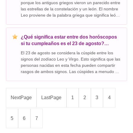
porque los antiguos griegos vieron un parecido entre
las estrellas de la constelación y un león. El nombre
Leo proviene de la palabra griega que significa león,
que significa león. Leo es una de las 12
constelaciones del zodíaco y es la quinta constela
¿Qué significa estar entre dos horóscopos
si tu cumpleaños es el 23 de agosto?
Algunas personas lo consideran Leo o
El 23 de agosto se considera la cúspide entre los
Virgo pero ¿cómo se sabe cuál debe
signos del zodíaco Leo y Virgo. Esto significa que las
escuchar?
personas nacidas en esta fecha pueden compartir
rasgos de ambos signos. Las cúspides a menudo se
asocian con una naturaleza dual o con ser un puente
entre dos energías diferentes. No hay una re
NextPage
LastPage
1
2
3
4
5
6
7