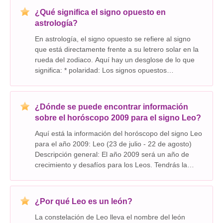
¿Qué significa el signo opuesto en
astrología?
En astrología, el signo opuesto se refiere al signo
que está directamente frente a su letrero solar en la
rueda del zodiaco. Aquí hay un desglose de lo que
significa: * polaridad: Los signos opuestos
representan energías o polaridades opuestas. Son
como dos lados de la misma moneda, que muestr
¿Dónde se puede encontrar información
sobre el horóscopo 2009 para el signo Leo?
Aquí está la información del horóscopo del signo Leo
para el año 2009: Leo (23 de julio - 22 de agosto)
Descripción general: El año 2009 será un año de
crecimiento y desafíos para los Leos. Tendrás la
oportunidad de lograr avances significativos en tu
carrera y vida personal, pero también enfren
¿Por qué Leo es un león?
La constelación de Leo lleva el nombre del león