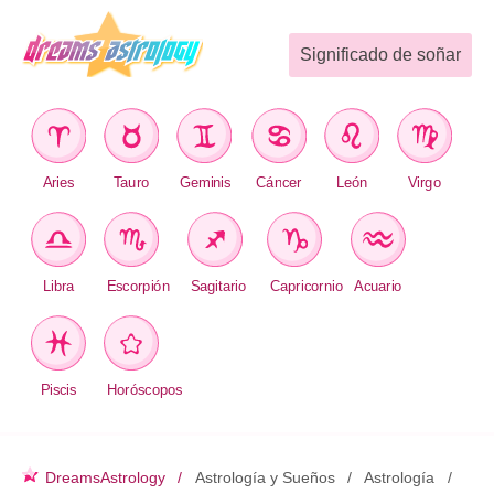
Significado de soñar
Aries
Tauro
Geminis
Cáncer
León
Virgo
Libra
Escorpión
Sagitario
Capricornio
Acuario
Piscis
Horóscopos
DreamsAstrology
Astrología y Sueños
Astrología