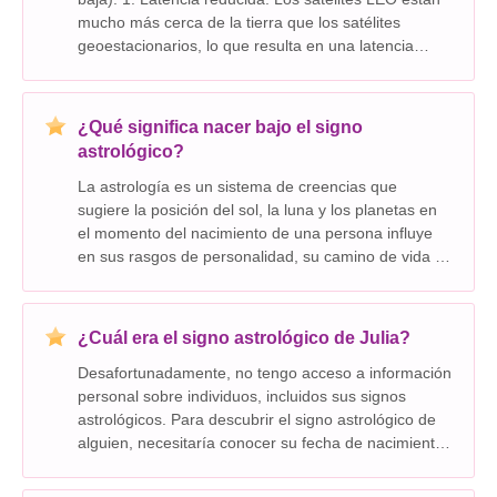
mucho más cerca de la tierra que los satélites
geoestacionarios, lo que resulta en una latencia
significativamente menor para la comunicación. Esto
los hace ideales para aplicaciones como: *
¿Qué significa nacer bajo el signo
astrológico?
La astrología es un sistema de creencias que
sugiere la posición del sol, la luna y los planetas en
el momento del nacimiento de una persona influye
en sus rasgos de personalidad, su camino de vida y
futuro. Es importante tener en cuenta que la
astrología no es un sistema científicamente probado.
¿Cuál era el signo astrológico de Julia?
Desafortunadamente, no tengo acceso a información
personal sobre individuos, incluidos sus signos
astrológicos. Para descubrir el signo astrológico de
alguien, necesitaría conocer su fecha de nacimiento.
Si está hablando de una Julia específica,
proporcione más contexto o información, como su no