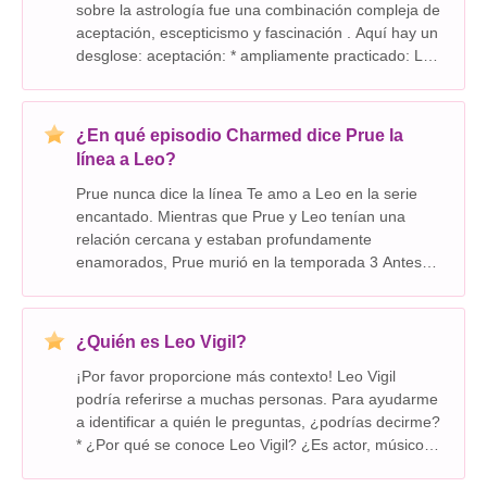
sobre la astrología fue una combinación compleja de
aceptación, escepticismo y fascinación . Aquí hay un
desglose: aceptación: * ampliamente practicado: La
astrología estaba profundamente arraigada en la
sociedad, influyendo en la vida diaria,
¿En qué episodio Charmed dice Prue la
línea a Leo?
Prue nunca dice la línea Te amo a Leo en la serie
encantado. Mientras que Prue y Leo tenían una
relación cercana y estaban profundamente
enamorados, Prue murió en la temporada 3 Antes
de que ella pudiera decirle a Leo que lo amaba. Es
un error común porque Piper y Leo Más tarde tuvo
una rela
¿Quién es Leo Vigil?
¡Por favor proporcione más contexto! Leo Vigil
podría referirse a muchas personas. Para ayudarme
a identificar a quién le preguntas, ¿podrías decirme?
* ¿Por qué se conoce Leo Vigil? ¿Es actor, músico,
atleta, político o algo más? * ¿Dónde te encontraste