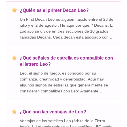
asocian con el signo del zodiaco Leo.
¿Quién es el primer Decan Leo?
Un First Decan Leo es alguien nacido entre el 23 de
julio y el 2 de agosto . He aquí por qué: * Decans: El
zodiaco se divide en tres secciones de 10 grados
llamadas Decans. Cada decan está asociado con un
planeta diferente e influye en la personalidad y las
características de los nacidos dentr
¿Qué señales de estrella es compatible con
el letrero Leo?
Leo, el signo de fuego, es conocido por su
confianza, creatividad y generosidad. Aquí hay
algunos signos de estrellas que generalmente se
consideran compatibles con Leo: Altamente
compatible: * aries: Ambos son signos de fuego,
compartiendo una pasión por la vida, la aventura y la
emoción. Este
¿Qué son las ventajas de Leo?
Ventajas de los satélites Leo (órbita de la Tierra
baja): 1. Latencia reducida: Los satélites LEO están