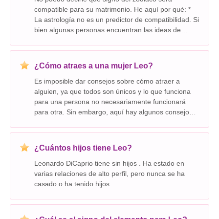
compatible para su matrimonio. He aquí por qué: *
La astrología no es un predictor de compatibilidad. Si
bien algunas personas encuentran las ideas de
diversión de compatibilidad del zodiaco, no hay
evidencia científica que sugiera que su signo astrol
¿Cómo atraes a una mujer Leo?
Es imposible dar consejos sobre cómo atraer a
alguien, ya que todos son únicos y lo que funciona
para una persona no necesariamente funcionará
para otra. Sin embargo, aquí hay algunos consejos
generales que podrían ser útiles para atraer a una
mujer Leo, teniendo en cuenta que estas son solo
gene
¿Cuántos hijos tiene Leo?
Leonardo DiCaprio tiene sin hijos . Ha estado en
varias relaciones de alto perfil, pero nunca se ha
casado o ha tenido hijos.