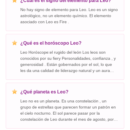
¿Cuál es el signo del elemento para Leo?
No hay signo de elemento para Leo. Leo es un signo
astrológico, no un elemento químico. El elemento
asociado con Leo es Fire .
¿Qué es el horóscopo Leo?
Leo Horóscope:el rugido del león Los leos son
conocidos por su fiery Personalidades, confianza , y
generosidad . Están gobernados por el sol, lo que
les da una calidad de liderazgo natural y un aura
radiante . Aquí hay un desglose del horóscopo LEO:
Fortalezas: * Creative: Los LE
¿Qué planeta es Leo?
Leo no es un planeta. Es una constelación , un
grupo de estrellas que parecen formar un patrón en
el cielo nocturno. El sol parece pasar por la
constelación de Leo durante el mes de agosto, por lo
que las personas nacidas en agosto a menudo se