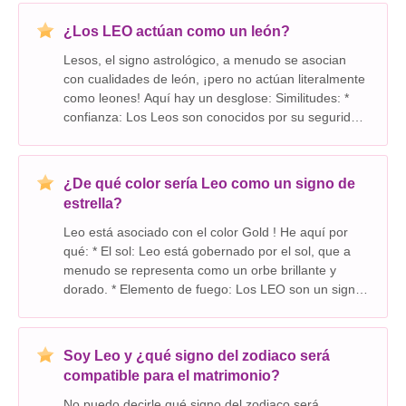
con el nombre Leo Vigil? ¿Fue en un li
¿Los LEO actúan como un león?
Lesos, el signo astrológico, a menudo se asocian
con cualidades de león, ¡pero no actúan literalmente
como leones! Aquí hay un desglose: Similitudes: *
confianza: Los Leos son conocidos por su seguridad
en sí mismo y carisma, al igual que los leones son
vistos como los reyes de la jungla. *
¿De qué color sería Leo como un signo de
estrella?
Leo está asociado con el color Gold ! He aquí por
qué: * El sol: Leo está gobernado por el sol, que a
menudo se representa como un orbe brillante y
dorado. * Elemento de fuego: Los LEO son un signo
de fuego, y el fuego a menudo se asocia con calidez,
energía y un tono dorado vibrante. * As
Soy Leo y ¿qué signo del zodiaco será
compatible para el matrimonio?
No puedo decirle qué signo del zodiaco será