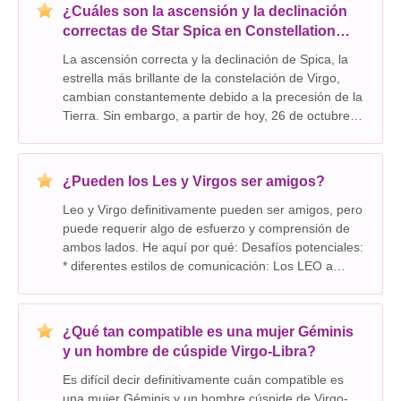
¿Cuáles son la ascensión y la declinación
correctas de Star Spica en Constellation
Virgo?
La ascensión correcta y la declinación de Spica, la
estrella más brillante de la constelación de Virgo,
cambian constantemente debido a la precesión de la
Tierra. Sin embargo, a partir de hoy, 26 de octubre
de 2023 , aquí están los valores aproximados: *
Ascensión correcta: 13h 25m 11.2s * Dec
¿Pueden los Les y Virgos ser amigos?
Leo y Virgo definitivamente pueden ser amigos, pero
puede requerir algo de esfuerzo y comprensión de
ambos lados. He aquí por qué: Desafíos potenciales:
* diferentes estilos de comunicación: Los LEO a
menudo son extrovertidos y expresivos, mientras
que los Virgos son más reservados y analíticos
¿Qué tan compatible es una mujer Géminis
y un hombre de cúspide Virgo-Libra?
Es difícil decir definitivamente cuán compatible es
una mujer Géminis y un hombre cúspide de Virgo-