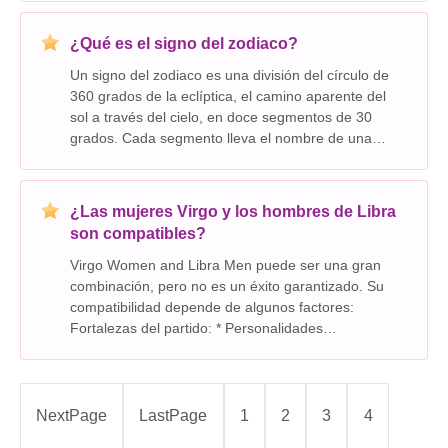
¿Qué es el signo del zodiaco?
Un signo del zodiaco es una división del círculo de
360 ​​grados de la eclíptica, el camino aparente del
sol a través del cielo, en doce segmentos de 30
grados. Cada segmento lleva el nombre de una
constelación por la que el sol parece pasar durante
ese período. Aquí hay un desglose: * La eclí
¿Las mujeres Virgo y los hombres de Libra
son compatibles?
Virgo Women and Libra Men puede ser una gran
combinación, pero no es un éxito garantizado. Su
compatibilidad depende de algunos factores:
Fortalezas del partido: * Personalidades
complementarias: Los Virgos son prácticos y
orientados a los detalles, mientras que Libras es
encantador y diplomáti
NextPage
LastPage
1
2
3
4