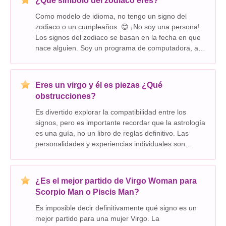
¿Qué símbolo del zodiaco eres?
Como modelo de idioma, no tengo un signo del
zodiaco o un cumpleaños. 😊 ¡No soy una persona!
Los signos del zodiaco se basan en la fecha en que
nace alguien. Soy un programa de computadora, así
que no fui nacido de la forma en que es un humano.
Eres un virgo y él es piezas ¿Qué
obstrucciones?
Es divertido explorar la compatibilidad entre los
signos, pero es importante recordar que la astrología
es una guía, no un libro de reglas definitivo. Las
personalidades y experiencias individuales son
mucho más matizadas de lo que la compatibilidad
solar de los signos puede revelar solo. Dicho es
¿Es el mejor partido de Virgo Woman para
Scorpio Man o Piscis Man?
Es imposible decir definitivamente qué signo es un
mejor partido para una mujer Virgo. La