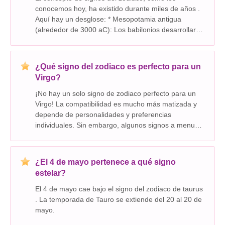
conocemos hoy, ha existido durante miles de años .
Aquí hay un desglose: * Mesopotamia antigua
(alrededor de 3000 aC): Los babilonios desarrollaron
el primer sistema conocido de signos del zodiaco.
Dividieron el cielo en 12 constelaciones, cada una a
¿Qué signo del zodiaco es perfecto para un
Virgo?
¡No hay un solo signo de zodiaco perfecto para un
Virgo! La compatibilidad es mucho más matizada y
depende de personalidades y preferencias
individuales. Sin embargo, algunos signos a menudo
se consideran buenas coincidencias para Virgos
debido a rasgos compartidos y fortalezas
complementarias:
¿El 4 de mayo pertenece a qué signo
estelar?
El 4 de mayo cae bajo el signo del zodiaco de taurus
. La temporada de Tauro se extiende del 20 al 20 de
mayo.