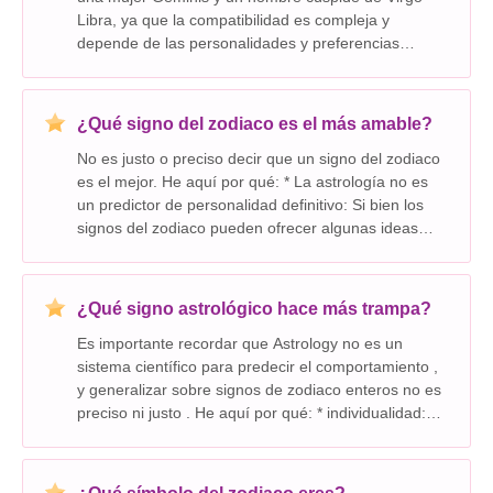
Libra, ya que la compatibilidad es compleja y
depende de las personalidades y preferencias
individuales. Sin embargo, podemos analizar las
fortalezas y desafíos potenciales en función de sus
signos del
¿Qué signo del zodiaco es el más amable?
No es justo o preciso decir que un signo del zodiaco
es el mejor. He aquí por qué: * La astrología no es
un predictor de personalidad definitivo: Si bien los
signos del zodiaco pueden ofrecer algunas ideas
sobre los rasgos de personalidad, no son un reflejo
garantizado o preciso del carácter de
¿Qué signo astrológico hace más trampa?
Es importante recordar que Astrology no es un
sistema científico para predecir el comportamiento ,
y generalizar sobre signos de zodiaco enteros no es
preciso ni justo . He aquí por qué: * individualidad:
Cada persona es única, independientemente de su
signo del zodiaco. Nuestras personalida