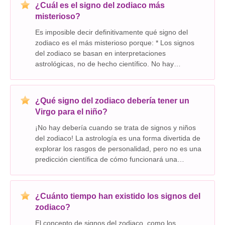
¿Cuál es el signo del zodiaco más
misterioso?
Es imposible decir definitivamente qué signo del
zodiaco es el más misterioso porque: * Los signos
del zodiaco se basan en interpretaciones
astrológicas, no de hecho científico. No hay
evidencia empírica para demostrar que cualquier
signo específico es inherentemente más misterioso
que otros. *
¿Qué signo del zodiaco debería tener un
Virgo para el niño?
¡No hay debería cuando se trata de signos y niños
del zodiaco! La astrología es una forma divertida de
explorar los rasgos de personalidad, pero no es una
predicción científica de cómo funcionará una
relación. Aquí está por qué es importante recordar: *
Los signos del zodiaco son una amplia ge
¿Cuánto tiempo han existido los signos del
zodiaco?
El concepto de signos del zodiaco, como los