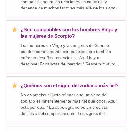
compatibilidad en las relaciones es compleja y
depende de muchos factores más allá de los signos
solares. He aquí por qué: * Los letreros solar son
solo un aspecto: Su signo solar representa solo una
pequeña
¿Son compatibles con los hombres Virgo y
las mujeres de Scorpio?
Los hombres de Virgo y las mujeres de Scorpio
pueden ser altamente compatibles pero también
enfrenta desafíos potenciales . Aquí hay un
desglose: Fortalezas del partido: * Respeto mutuo:
Ambos signos valoran la inteligencia, la lealtad y el
trabajo duro. Admiran la dedicación y el compromis
¿Quiénes son el signo del zodiaco más fiel?
No es preciso ni justo afirmar que un signo del
zodiaco es inherentemente más fiel que otros. Aquí
está por qué: * La astrología no es un predictor
definitivo del comportamiento: Los signos del
zodiaco se basan en la posición del sol en el
momento del nacimiento de una persona, y aunque
pueden