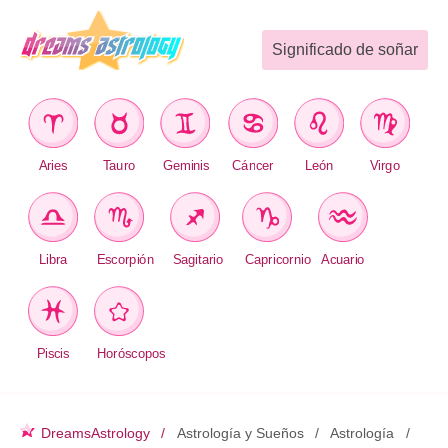
Significado de soñar
Aries
Tauro
Geminis
Cáncer
León
Virgo
Libra
Escorpión
Sagitario
Capricornio
Acuario
Piscis
Horóscopos
DreamsAstrology
Astrología y Sueños
Astrología