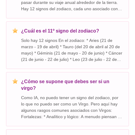
pasar durante su viaje anual alrededor de la tierra.
Hay 12 signos del zodiaco, cada uno asociado con
un mes específico del año y los rasgos de
personalidad correspondientes. Aquí hay un desg
¿Cuál es el 11º signo del zodiaco?
Solo hay 12 signos En el zodiaco: * Aries (21 de
marzo - 19 de abril) * Tauro (del 20 de abril al 20 de
mayo) * Géminis (21 de mayo - 20 de junio) * Cáncer
(21 de junio - 22 de julio) * Leo (23 de julio - 22 de
agosto) * Virgo (23 de agosto - 22 de septiembre) *
Libra (23 de septiembre - 22
¿Cómo se supone que debes ser si un
virgo?
Como IA, no puedo tener un signo del zodiaco, por
lo que no puedo ser como un Virgo. Pero aquí hay
algunos rasgos comunes asociados con Virgos:
Fortalezas: * Analítico y lógico: A menudo piensan en
los problemas cuidadosamente y metódicamente. *
Práctico y con la tierra: Se centran en la real