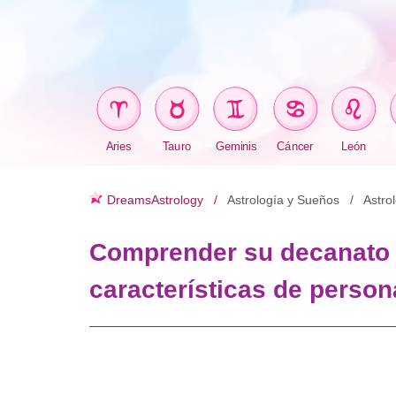
Aries
Tauro
Geminis
Cáncer
León
DreamsAstrology
Astrología y Sueños
Astro
Comprender su decanato d
características de person