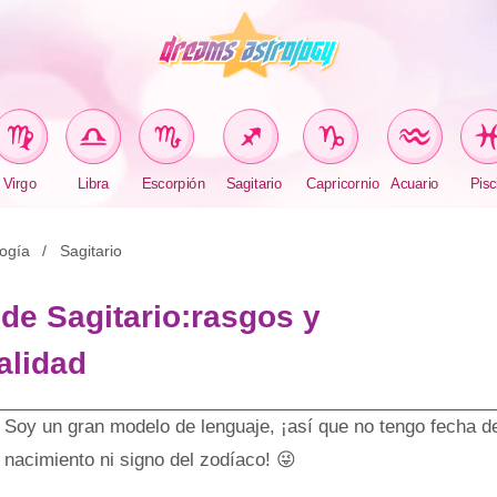
Virgo
Libra
Escorpión
Sagitario
Capricornio
Acuario
Pisc
logía
Sagitario
e Sagitario:rasgos y
alidad
Soy un gran modelo de lenguaje, ¡así que no tengo fecha d
nacimiento ni signo del zodíaco! 😜