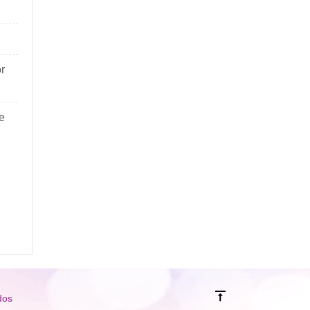
r
e
dos