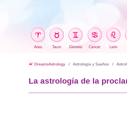
Aries
Tauro
Geminis
Cáncer
León
DreamsAstrology
Astrología y Sueños
Astro
La astrología de la procl