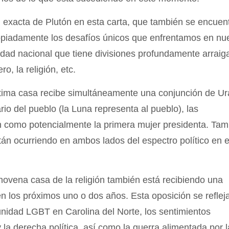
n exacta de Plutón en esta carta, que también se encuen
ropiadamente los desafíos únicos que enfrentamos en nu
tidad nacional que tiene divisiones profundamente arrai
o, la religión, etc.
ptima casa recibe simultáneamente una conjunción de U
rio del pueblo (la Luna representa al pueblo), las
on como potencialmente la primera mujer presidenta. Tam
tán ocurriendo en ambos lados del espectro político en 
novena casa de la religión también está recibiendo una
en los próximos uno o dos años. Esta oposición se refleja
unidad LGBT en Carolina del Norte, los sentimientos
 derecha política, así como la guerra alimentada por l