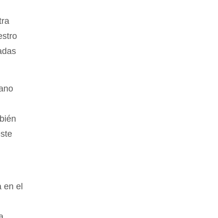
tra
estro
gadas
rano
bién
este
 en el
a