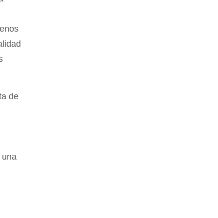
menos
alidad
s
ta de
 una