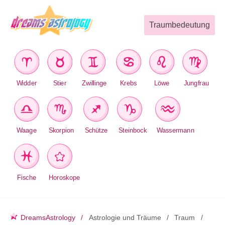
Traumbedeutung
Widder
Stier
Zwillinge
Krebs
Löwe
Jungfrau
Waage
Skorpion
Schütze
Steinbock
Wassermann
Fische
Horoskope
DreamsAstrology
Astrologie und Träume
Traum