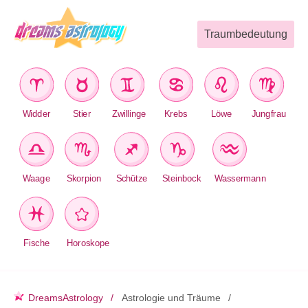
Traumbedeutung
Widder
Stier
Zwillinge
Krebs
Löwe
Jungfrau
Waage
Skorpion
Schütze
Steinbock
Wassermann
Fische
Horoskope
DreamsAstrology
Astrologie und Träume