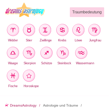
Traumbedeutung
Widder
Stier
Zwillinge
Krebs
Löwe
Jungfrau
Waage
Skorpion
Schütze
Steinbock
Wassermann
Fische
Horoskope
DreamsAstrology
Astrologie und Träume