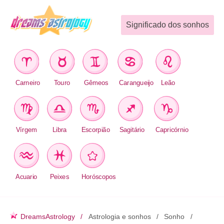
Significado dos sonhos
Carneiro
Touro
Gêmeos
Carangueijo
Leão
Vírgem
Libra
Escorpião
Sagitário
Capricórnio
Acuario
Peixes
Horóscopos
DreamsAstrology
Astrologia e sonhos
Sonho