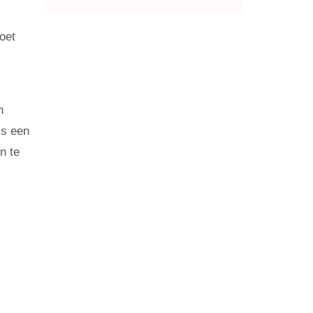
oet
n
is een
n te