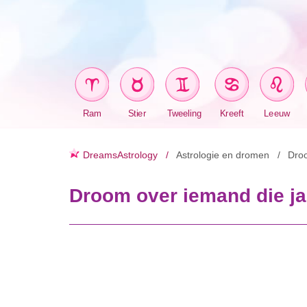
Ram
Stier
Tweeling
Kreeft
Leeuw
DreamsAstrology
Astrologie en dromen
Dro
Droom over iemand die jar