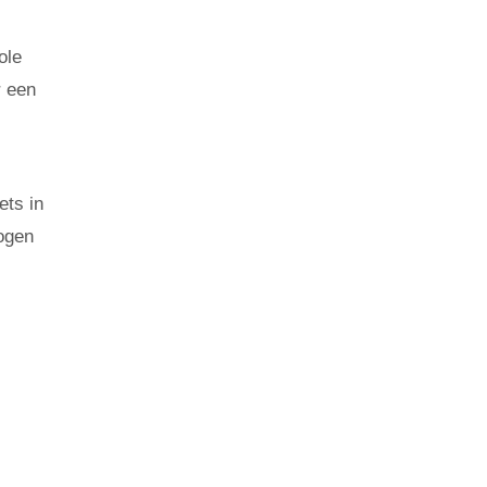
ole
r een
ets in
 ogen