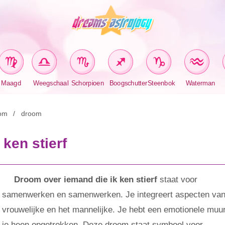
Maagd
Weegschaal
Schorpioen
Boogschutter
Steenbok
Waterman
om
droom
ken stierf
Droom over iemand die ik ken stierf
staat voor
samenwerken en samenwerken. Je integreert aspecten van
vrouwelijke en het mannelijke. Je hebt een emotionele muu
je heen opgetrokken. Deze droom staat symbool voor