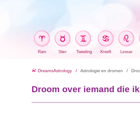
Ram
Stier
Tweeling
Kreeft
Leeuw
DreamsAstrology
Astrologie en dromen
Dro
Droom over iemand die ik 