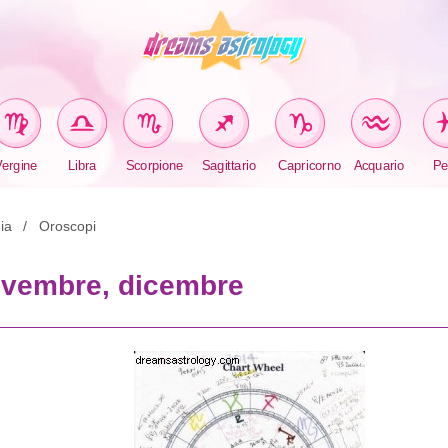
Vergine
Libra
Scorpione
Sagittario
Capricorno
Acquario
Pe
ia
Oroscopi
novembre, dicembre