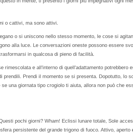
on questo in mente, ti presento i giorni più impegnativi ogni m
 o cattivi, ma sono attivi.
llegano o si uniscono nello stesso momento, le cose si agita
ngono alla luce. Le conversazioni oneste possono essere svo
asformarsi in qualcosa di pieno di facilità.
se rimescolata e all'interno di quell'adattamento potrebbero 
i prendili. Prendi il momento se si presenta. Dopotutto, lo s
 e se una giornata tipo crogiolo ti aiuta, allora non può che es
Questi pochi giorni? Wham! Eclissi lunare totale, Sole acce
fera persistente del grande trigono di fuoco. Attivo, aperto e