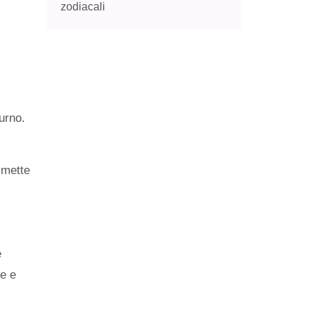
zodiacali
urno.
 mette
e
le e