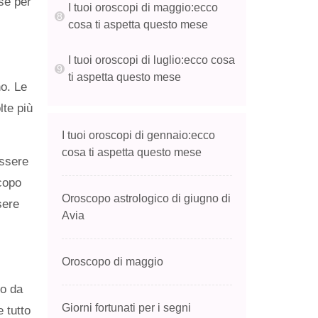
ese per
I tuoi oroscopi di maggio:ecco
cosa ti aspetta questo mese
I tuoi oroscopi di luglio:ecco cosa
ti aspetta questo mese
no. Le
lte più
I tuoi oroscopi di gennaio:ecco
cosa ti aspetta questo mese
essere
copo
Oroscopo astrologico di giugno di
sere
Avia
Oroscopo di maggio
so da
Giorni fortunati per i segni
 tutto