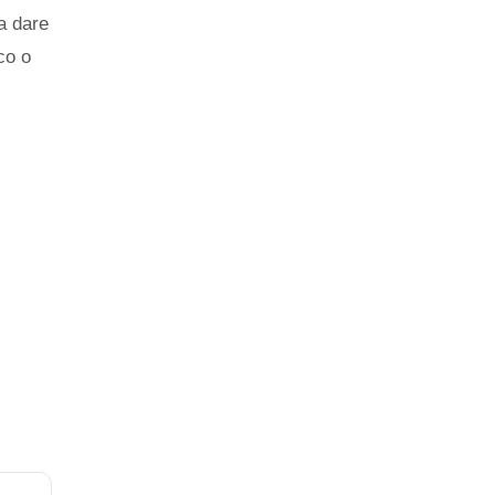
 a dare
co o