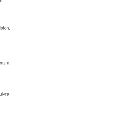
re
ision,
pas à
uivra
l,