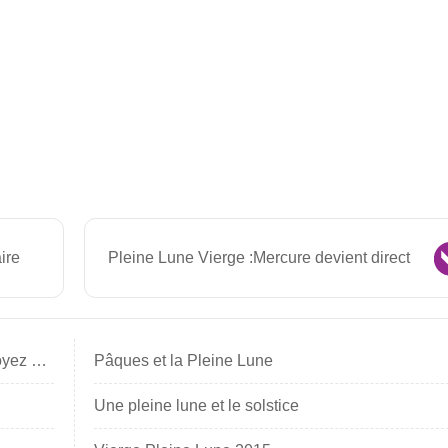
ire
Pleine Lune Vierge :Mercure devient direct
Pleine Lune Vierge :Ne vous inquiétez pas, soyez heureux
Pâques et la Pleine Lune
Une pleine lune et le solstice