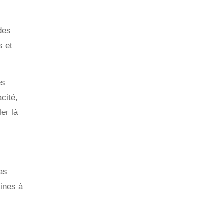
des
s et
es
cité,
ler là
as
ines à