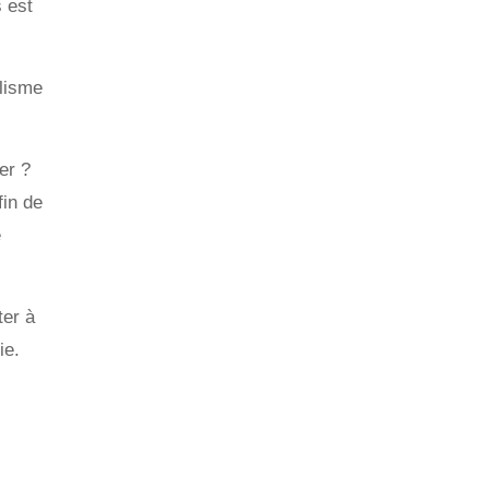
 est
olisme
er ?
fin de
e
ter à
ie.