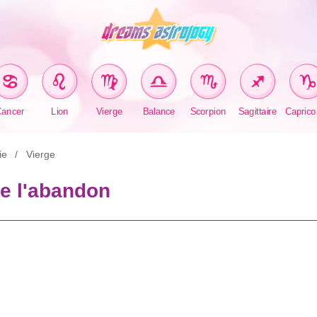
Cancer
Lion
Vierge
Balance
Scorpion
Sagittaire
Caprico
ie
Vierge
de l'abandon