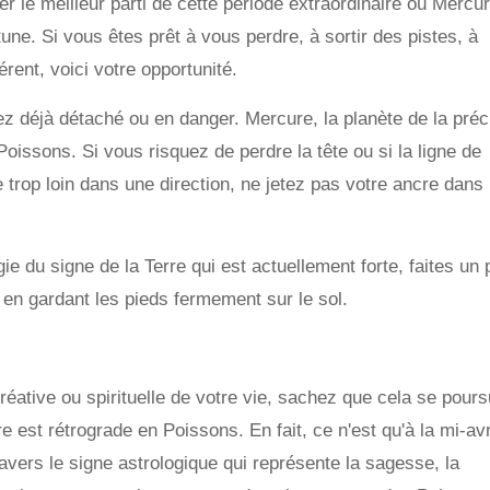
rer le meilleur parti de cette période extraordinaire où Mercu
e. Si vous êtes prêt à vous perdre, à sortir des pistes, à
rent, voici votre opportunité.
z déjà détaché ou en danger. Mercure, la planète de la préc
Poissons. Si vous risquez de perdre la tête ou si la ligne de
te trop loin dans une direction, ne jetez pas votre ancre dans
ie du signe de la Terre qui est actuellement forte, faites un 
t en gardant les pieds fermement sur le sol.
éative ou spirituelle de votre vie, sachez que cela se pours
est rétrograde en Poissons. En fait, ce n'est qu'à la mi-avri
vers le signe astrologique qui représente la sagesse, la