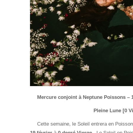
Mercure conjoint à Neptune Poissons – 1
Pleine Lune [0 V
Cette semaine, le Soleil entrera en Poisso
19 février
à
0 degré Vierge
. Le Soleil en Poi