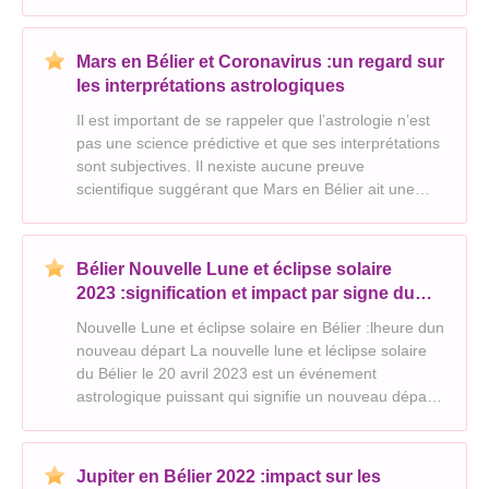
alimente un esprit ambitieux, faisant de vous
quelquun qui aime les défis et aime innover. Vo
Mars en Bélier et Coronavirus :un regard sur
les interprétations astrologiques
Il est important de se rappeler que l’astrologie n’est
pas une science prédictive et que ses interprétations
sont subjectives. Il nexiste aucune preuve
scientifique suggérant que Mars en Bélier ait une
quelconque influence sur la pandémie de
coronavirus. Bien que lastrologie puisse être une
façon
Bélier Nouvelle Lune et éclipse solaire
2023 :signification et impact par signe du
zodiaque
Nouvelle Lune et éclipse solaire en Bélier :lheure dun
nouveau départ La nouvelle lune et léclipse solaire
du Bélier le 20 avril 2023 est un événement
astrologique puissant qui signifie un nouveau départ
et le moment d’agir audacieusement. C’est une
période d’énergie et d’intensité accrues, pleine
Jupiter en Bélier 2022 :impact sur les