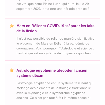
est vrai que cette Pleine Lune, qui aura lieu le 29
septembre 2023, peut être une période propice à
des émotions et à une impulsivité accrues. Mais il ne
s’agit pas nécessairement de « se détendre
Mars en Bélier et COVID-19 :séparer les faits
de la fiction
Il n’est pas possible de relier de manière significative
le placement de Mars en Bélier à la pandémie de
coronavirus. Voici pourquoi : * Astrologie et science :
Lastrologie est un système de croyances qui cherche
à comprendre linfluence des corps célestes sur les
affaires humaines. Bien que certain
Astrologie égyptienne :décoder l'ancien
système décan
Lastrologie égyptienne est un système fascinant qui
mélange des éléments de lastrologie traditionnelle
avec la mythologie et le symbolisme égyptiens
anciens. Ce n’est pas tout à fait la même chose que
l’astrologie occidentale, qui s’appuie fortement sur le