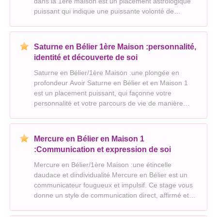
dans la 1ère maison est un placement astrologique
puissant qui indique une puissante volonté de
découverte de soi, de transformation et daffirmation
de son individualité. Cest une énergie tr
Saturne en Bélier 1ère Maison :personnalité,
identité et découverte de soi
Saturne en Bélier/1ère Maison :une plongée en
profondeur Avoir Saturne en Bélier et en Maison 1
est un placement puissant, qui façonne votre
personnalité et votre parcours de vie de manière
significative. Cela signifie un chemin exigeant de
découverte de soi et de forge de votre identité
unique.
Mercure en Bélier en Maison 1
:Communication et expression de soi
Mercure en Bélier/1ère Maison :une étincelle
daudace et dindividualité Mercure en Bélier est un
communicateur fougueux et impulsif. Ce stage vous
donne un style de communication direct, affirmé et
parfois même agressif. Vous dites ce que vous
pensez, souvent sans y réfléchir à deux fois, et votre