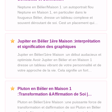
Neptune en Bélier/Maison 1 :un autoportrait flou
Neptune en Maison 1, en particulier dans le
fougueux Bélier, dresse un tableau complexe et
souvent déroutant de soi. Cest un placement qui
parle de sensibilité intense , un désir de connexion
profonde , et une lutte pour définir son identité . Voici
Jupiter en Bélier 1ère Maison :interprétation
et signification des graphiques
Jupiter en Bélier/1ère Maison :un début audacieux et
optimiste Avoir Jupiter en Bélier et en Maison 1
dresse un tableau vibrant de votre personnalité et de
votre approche de la vie. Cela signifie un fort
sentiment d’individualité, d’optimisme et un esprit
audacieux désireux de prendre les devants.
Pluton en Bélier en Maison 1
:Transformation &Affirmation de Soi |
Aperçus de l'astrologie
Pluton en Bélier/1ère Maison :une puissante force de
transformation et daffirmation de soi Pluton en Bélier