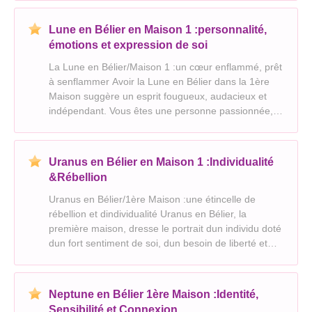
zodiaque. Au lieu de cela, lastrologie égyp
Lune en Bélier en Maison 1 :personnalité,
émotions et expression de soi
La Lune en Bélier/Maison 1 :un cœur enflammé, prêt
à senflammer Avoir la Lune en Bélier dans la 1ère
Maison suggère un esprit fougueux, audacieux et
indépendant. Vous êtes une personne passionnée,
animée par vos émotions et profondément
connectée à votre moi intérieur. Voici un aperçu de
ce que ce
Uranus en Bélier en Maison 1 :Individualité
&Rébellion
Uranus en Bélier/1ère Maison :une étincelle de
rébellion et dindividualité Uranus en Bélier, la
première maison, dresse le portrait dun individu doté
dun fort sentiment de soi, dun besoin de liberté et
dun penchant pour tracer sa propre voie. Ce
placement fait allusion à une personnalité unique, p
Neptune en Bélier 1ère Maison :Identité,
Sensibilité et Connexion