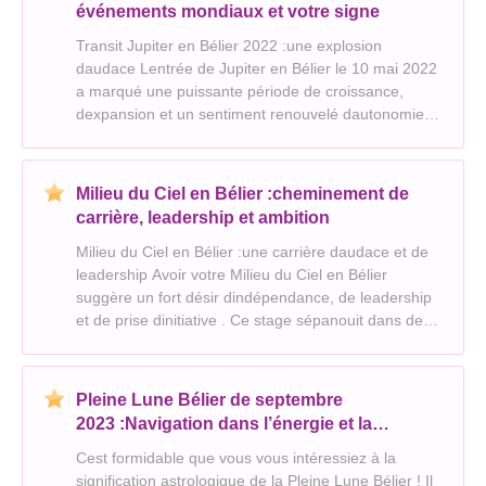
événements mondiaux et votre signe
Transit Jupiter en Bélier 2022 :une explosion
daudace Lentrée de Jupiter en Bélier le 10 mai 2022
a marqué une puissante période de croissance,
dexpansion et un sentiment renouvelé dautonomie.
Voici un aperçu de son impact potentiel : Scène
mondiale : * Individualisme et action : Le monde a
été
Milieu du Ciel en Bélier :cheminement de
carrière, leadership et ambition
Milieu du Ciel en Bélier :une carrière daudace et de
leadership Avoir votre Milieu du Ciel en Bélier
suggère un fort désir dindépendance, de leadership
et de prise dinitiative . Ce stage sépanouit dans des
environnements qui permettent lexpression de soi, la
créativité et un sentiment dappartenanc
Pleine Lune Bélier de septembre
2023 :Navigation dans l’énergie et la
réflexion
Cest formidable que vous vous intéressiez à la
signification astrologique de la Pleine Lune Bélier ! Il