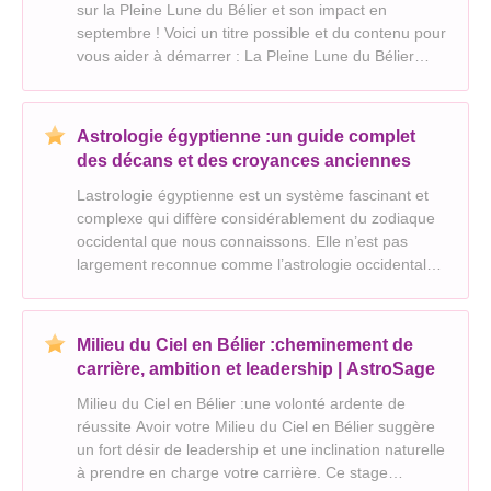
sur la Pleine Lune du Bélier et son impact en
septembre ! Voici un titre possible et du contenu pour
vous aider à démarrer : La Pleine Lune du Bélier
veut que vous vous détendiez à fond en septembre
La Pleine Lune en Bélier du 29 septembre 202
Astrologie égyptienne :un guide complet
des décans et des croyances anciennes
Lastrologie égyptienne est un système fascinant et
complexe qui diffère considérablement du zodiaque
occidental que nous connaissons. Elle n’est pas
largement reconnue comme l’astrologie occidentale,
et les informations disponibles sont limitées par
rapport aux autres systèmes astrologiques. Voici
Milieu du Ciel en Bélier :cheminement de
carrière, ambition et leadership | AstroSage
Milieu du Ciel en Bélier :une volonté ardente de
réussite Avoir votre Milieu du Ciel en Bélier suggère
un fort désir de leadership et une inclination naturelle
à prendre en charge votre carrière. Ce stage