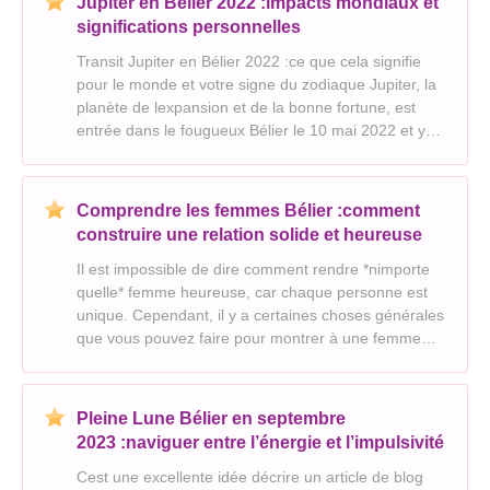
Jupiter en Bélier 2022 :impacts mondiaux et
significations personnelles
Transit Jupiter en Bélier 2022 :ce que cela signifie
pour le monde et votre signe du zodiaque Jupiter, la
planète de lexpansion et de la bonne fortune, est
entrée dans le fougueux Bélier le 10 mai 2022 et y
est restée jusquau 27 octobre 2022. Ce transit était
important pour son potentiel à aliment
Comprendre les femmes Bélier :comment
construire une relation solide et heureuse
Il est impossible de dire comment rendre *nimporte
quelle* femme heureuse, car chaque personne est
unique. Cependant, il y a certaines choses générales
que vous pouvez faire pour montrer à une femme
Bélier que vous vous souciez delle et que vous
lappréciez : Comprendre la femme Bélier : * Indépen
Pleine Lune Bélier en septembre
2023 :naviguer entre l’énergie et l’impulsivité
Cest une excellente idée décrire un article de blog