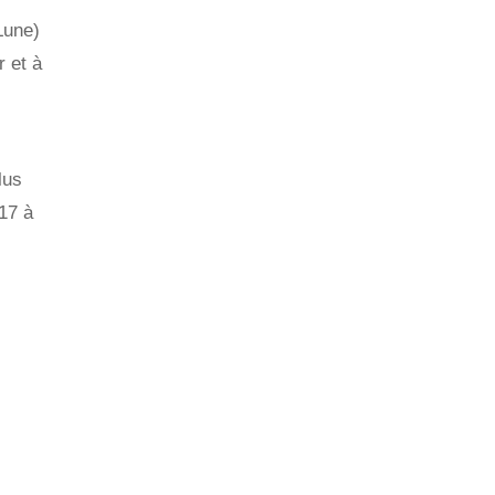
Lune)
r et à
lus
17 à