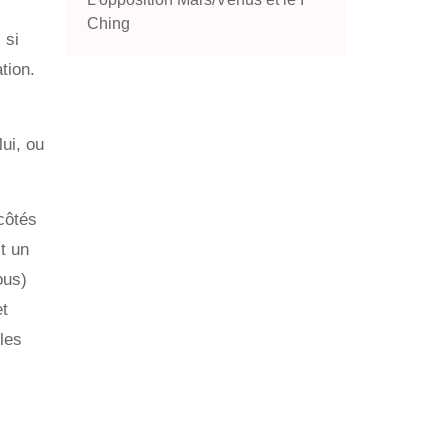
Ching
 si
tion.
ui, ou
côtés
t un
ous)
et
les