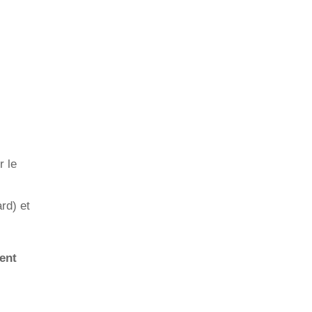
r le
rd) et
ent