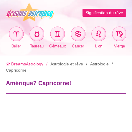
Signification du rêve
Bélier
Taureau
Gémeaux
Cancer
Lion
Vierge
DreamsAstrology
Astrologie et rêve
Astrologie
Capricorne
Amérique? Capricorne!