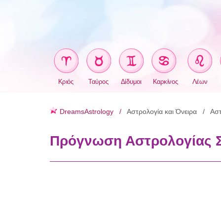
Κριός
Ταύρος
Δίδυμοι
Καρκίνος
Λέων
DreamsAstrology
Αστρολογία και Όνειρα
Αστ
Πρόγνωση Αστρολογίας 