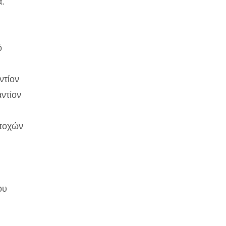
ά.
ό
ντίον
ντίον
εποχών
ου