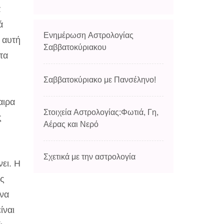
α
ά
Ενημέρωση Αστρολογίας
 αυτή
Σαββατοκύριακου
τα
Σαββατοκύριακο με Πανσέληνο!
αιρα
Στοιχεία Αστρολογίας:Φωτιά, Γη,
ς
Αέρας και Νερό
Σχετικά με την αστρολογία
ει. Η
ας
 να
ίναι