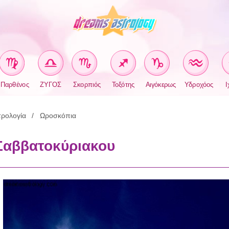
Παρθένος
ΖΥΓΟΣ
Σκορπιός
Τοξότης
Αιγόκερως
Υδροχόος
Ι
ρολογία
Ωροσκόπια
Σαββατοκύριακου