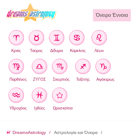
Όνειρο Έννοια
Κριός
Ταύρος
Δίδυμοι
Καρκίνος
Λέων
Παρθένος
ΖΥΓΟΣ
Σκορπιός
Τοξότης
Αιγόκερως
Υδροχόος
Ιχθύες
Ωροσκόπια
DreamsAstrology
Αστρολογία και Όνειρα