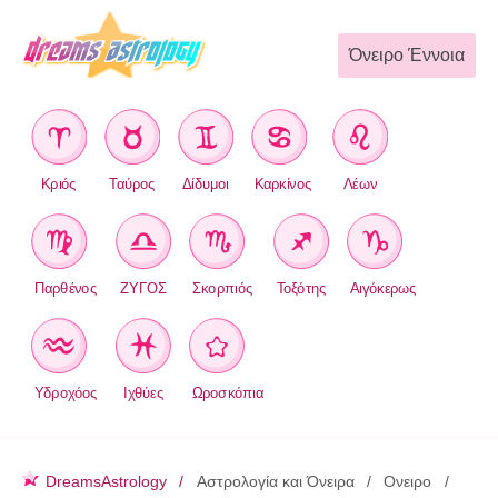
Όνειρο Έννοια
Κριός
Ταύρος
Δίδυμοι
Καρκίνος
Λέων
Παρθένος
ΖΥΓΟΣ
Σκορπιός
Τοξότης
Αιγόκερως
Υδροχόος
Ιχθύες
Ωροσκόπια
DreamsAstrology
Αστρολογία και Όνειρα
Ονειρο