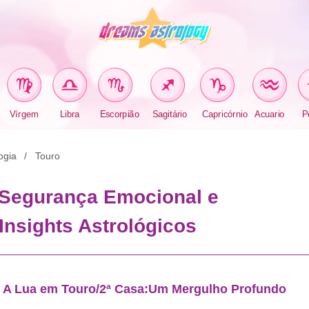
Vírgem
Libra
Escorpião
Sagitário
Capricórnio
Acuario
P
ogia
Touro
:Segurança Emocional e
Insights Astrológicos
A Lua em Touro/2ª Casa:Um Mergulho Profundo