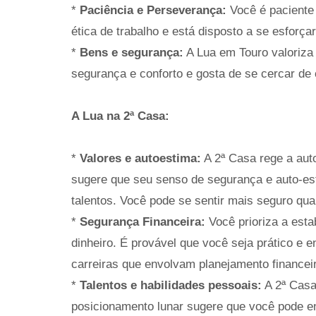
*
Paciência e Perseverança:
Você é paciente 
ética de trabalho e está disposto a se esforç
*
Bens e segurança:
A Lua em Touro valoriza
segurança e conforto e gosta de se cercar de 
A Lua na 2ª Casa:
*
Valores e autoestima:
A 2ª Casa rege a aut
sugere que seu senso de segurança e auto-est
talentos. Você pode se sentir mais seguro quan
*
Segurança Financeira:
Você prioriza a estab
dinheiro. É provável que você seja prático e e
carreiras que envolvam planejamento financeir
*
Talentos e habilidades pessoais:
A 2ª Casa
posicionamento lunar sugere que você pode en