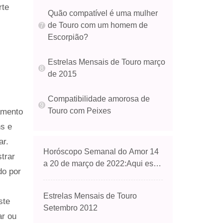
rte
Quão compatível é uma mulher
de Touro com um homem de
Escorpião?
Estrelas Mensais de Touro março
de 2015
Compatibilidade amorosa de
Touro com Peixes
amento
s e
ar.
Horóscopo Semanal do Amor 14
strar
a 20 de março de 2022:Aqui está
do por
o insight para Libra, Leão e Touro
Estrelas Mensais de Touro
ste
Setembro 2012
ar ou