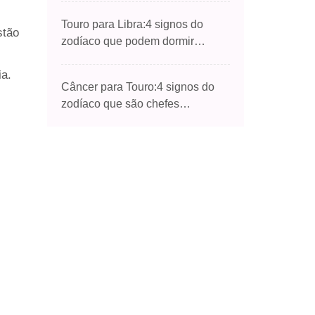
Touro para Libra:4 signos do
stão
zodíaco que podem dormir
mesmo durante uma briga
ia.
Câncer para Touro:4 signos do
zodíaco que são chefes
generosos e de mente aberta