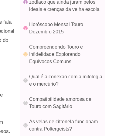
zodíaco que ainda juram pelos
ideais e crenças da velha escola
 fala
Horóscopo Mensal Touro
cional
Dezembro 2015
o do
Compreendendo Touro e
Infidelidade:Explorando
Equívocos Comuns
Qual é a conexão com a mitologia
e o mercúrio?
re
Compatibilidade amorosa de
Touro com Sagitário
As velas de citronela funcionam
em
contra Poltergeists?
osos.