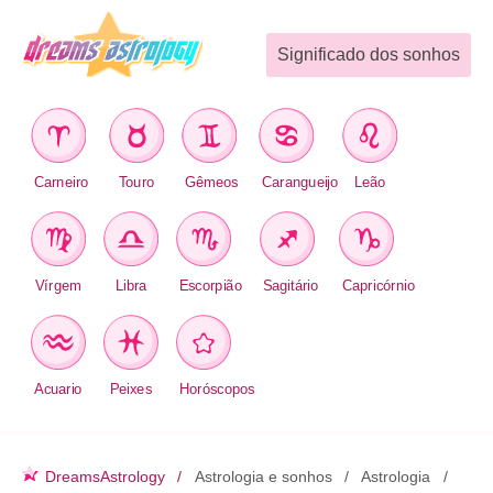
Significado dos sonhos
Carneiro
Touro
Gêmeos
Carangueijo
Leão
Vírgem
Libra
Escorpião
Sagitário
Capricórnio
Acuario
Peixes
Horóscopos
DreamsAstrology
Astrologia e sonhos
Astrologia