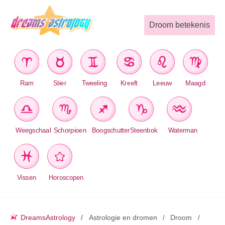
Droom betekenis
Ram
Stier
Tweeling
Kreeft
Leeuw
Maagd
Weegschaal
Schorpioen
Boogschutter
Steenbok
Waterman
Vissen
Horoscopen
DreamsAstrology
Astrologie en dromen
Droom