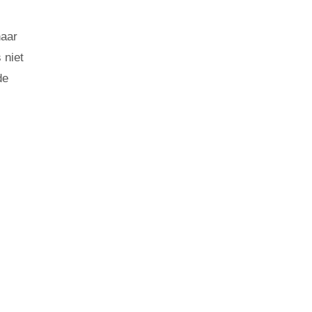
naar
 niet
de