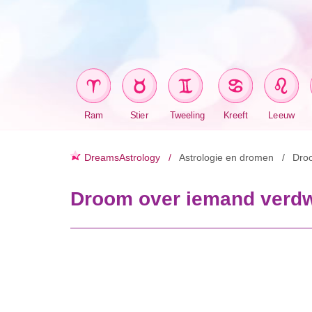
Ram
Stier
Tweeling
Kreeft
Leeuw
DreamsAstrology
Astrologie en dromen
Dro
Droom over iemand verdw