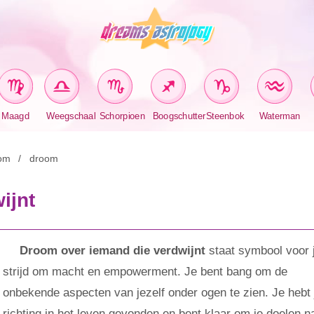
Maagd
Weegschaal
Schorpioen
Boogschutter
Steenbok
Waterman
om
droom
ijnt
Droom over iemand die verdwijnt
staat symbool voor 
strijd om macht en empowerment. Je bent bang om de
onbekende aspecten van jezelf onder ogen te zien. Je hebt 
richting in het leven gevonden en bent klaar om je doelen n