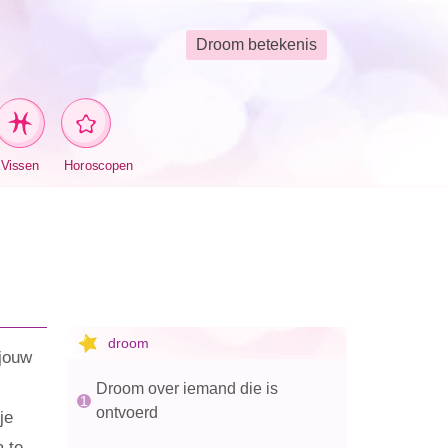
Droom betekenis
Vissen
Horoscopen
droom
jouw
Droom over iemand die is
ontvoerd
je
a te