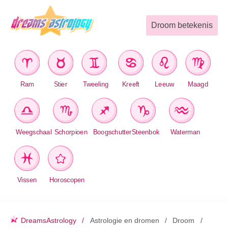
Droom betekenis
Ram
Stier
Tweeling
Kreeft
Leeuw
Maagd
Weegschaal
Schorpioen
Boogschutter
Steenbok
Waterman
Vissen
Horoscopen
DreamsAstrology
Astrologie en dromen
Droom