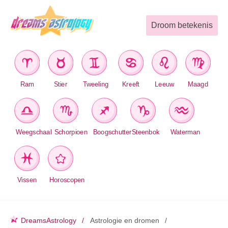
Droom betekenis
Ram
Stier
Tweeling
Kreeft
Leeuw
Maagd
Weegschaal
Schorpioen
Boogschutter
Steenbok
Waterman
Vissen
Horoscopen
DreamsAstrology
Astrologie en dromen