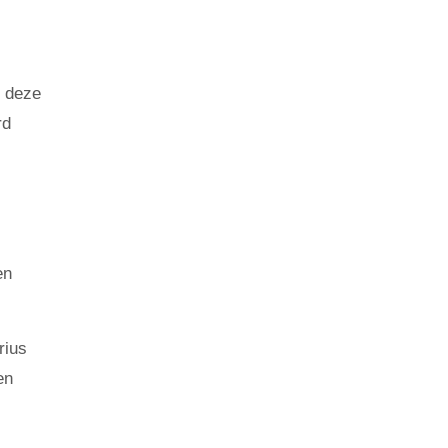
t deze
rd
en
rius
en