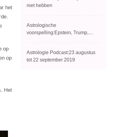
niet hebben
ar het
rde.
Astrologische
e
voorspelling:Epstein, Trump,
Clinton en Andrew
e op
Astrologie Podcast:23 augustus
nen op
tot 22 september 2019
s. Het