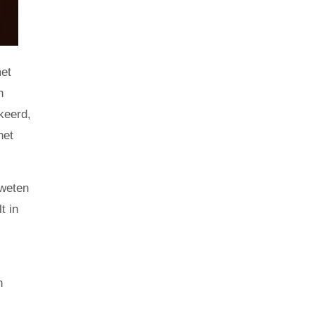
et
n
keerd,
het
 weten
t in
n