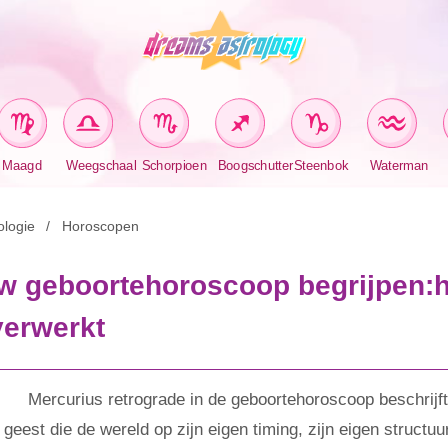
Maagd
Weegschaal
Schorpioen
Boogschutter
Steenbok
Waterman
ologie
Horoscopen
uw geboortehoroscoop begrijpen:
verwerkt
Mercurius retrograde in de geboortehoroscoop beschrijf
geest die de wereld op zijn eigen timing, zijn eigen structuur