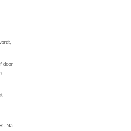
.
wordt,
f door
m
ot
es. Na