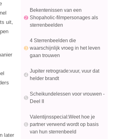
e
Bekentenissen van een
nel
Shopaholic-filmpersonages als
s uit,
sterrenbeelden
epen
4 Sterrenbeelden die
waarschijnlijk vroeg in het leven
anier
gaan trouwen
Jupiter retrograde:vuur, vuur dat
el
helder brandt
ders
Scheikundelessen voor vrouwen -
Deel II
Valentijnsspecial:Weet hoe je
partner verwend wordt op basis
van hun sterrenbeeld
n later