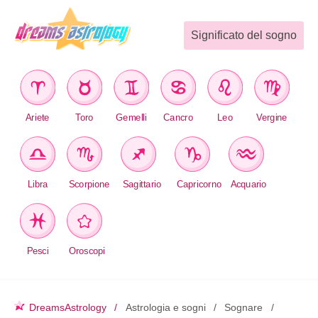
Significato del sogno
Ariete
Toro
Gemelli
Cancro
Leo
Vergine
Libra
Scorpione
Sagittario
Capricorno
Acquario
Pesci
Oroscopi
DreamsAstrology
Astrologia e sogni
Sognare